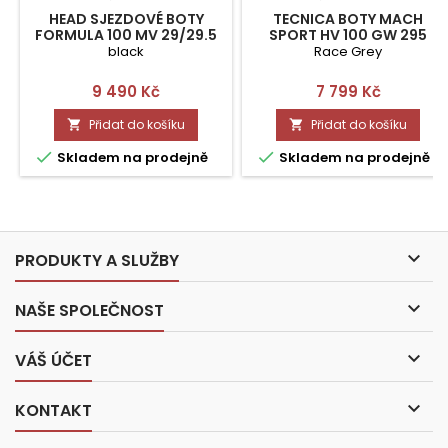
HEAD SJEZDOVÉ BOTY
TECNICA BOTY MACH
FORMULA 100 MV 29/29.5
SPORT HV 100 GW 295
black
Race Grey
Cena
Cena
9 490 Kč
7 799 Kč
Přidat do košíku
Přidat do košíku




Skladem na prodejně
Skladem na prodejně

PRODUKTY A SLUŽBY

NAŠE SPOLEČNOST

VÁŠ ÚČET

KONTAKT