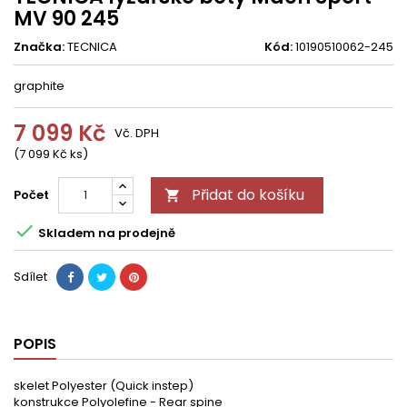
MV 90 245
Značka:
TECNICA
Kód:
10190510062-245
graphite
7 099 Kč
Vč. DPH
(7 099 Kč ks)
Přidat do košíku
Počet


Skladem na prodejně
Sdílet
POPIS
skelet Polyester (Quick instep)
konstrukce Polyolefine - Rear spine