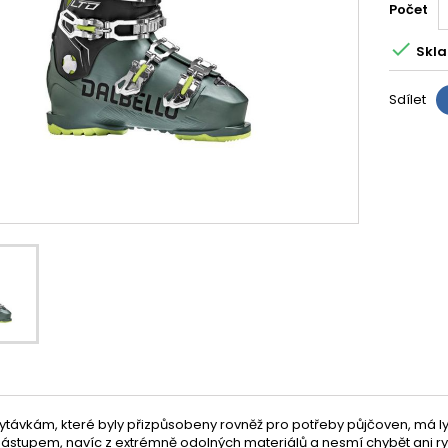
Počet

Skla
Sdílet
hytávkám, které byly přizpůsobeny rovněž pro potřeby půjčoven, má 
ástupem, navíc z extrémně odolných materiálů a nesmí chybět ani ryc