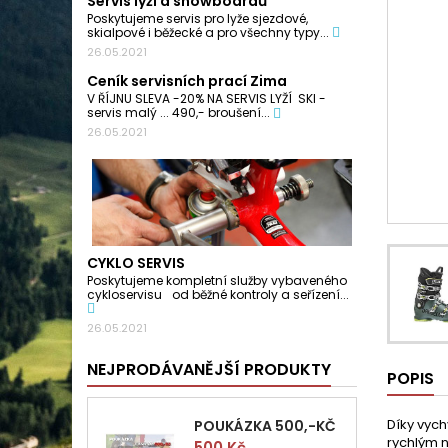
Servis lyží a snowboardů
Poskytujeme servis pro lyže sjezdové,
skialpové i běžecké a pro všechny typy...
26.05.2021
Ceník servisních prací Zima
V ŘÍJNU SLEVA -20% NA SERVIS LYŽÍ SKI -
servis malý ... 490,- broušení...
26.05.2021
CYKLO SERVIS
Poskytujeme kompletní služby vybaveného
cykloservisu od běžné kontroly a seřízení...
26.05.2021
NEJPRODÁVANĚJŠÍ PRODUKTY
POPIS
Díky vyc
POUKÁZKA 500,-KČ
rychlým n
Cena
500 Kč