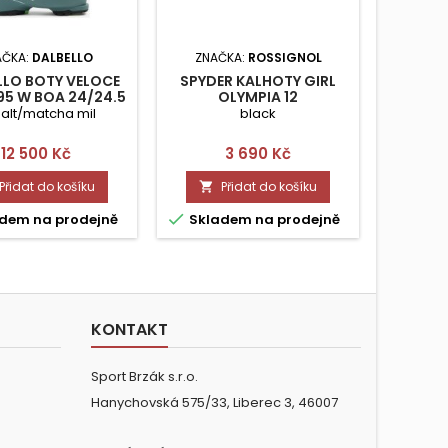
AČKA:
DALBELLO
ZNAČKA:
ROSSIGNOL
Z
LLO BOTY VELOCE
SPYDER KALHOTY GIRL
HEAD 
95 W BOA 24/24.5
OLYMPIA 12
EDG
alt/matcha mil
black
bla
Cena
Cena
12 500 Kč
3 690 Kč
Přidat do košíku
Přidat do košíku




dem na prodejně
Skladem na prodejně
Skla
KONTAKT
Sport Brzák s.r.o.
Hanychovská 575/33, Liberec 3, 46007