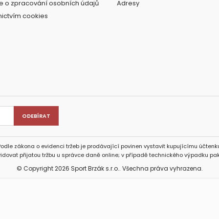
e o zpracování osobních údajů
Adresy
nictvím cookies
Podle zákona o evidenci tržeb je prodávající povinen vystavit kupujícímu účtenku
idovat přijatou tržbu u správce daně online; v případě technického výpadku pak
© Copyright 2026 Sport Brzák s.r.o.. Všechna práva vyhrazena.