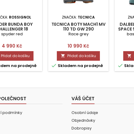
ČKA:
ROSSIGNOL
ZNAČKA:
TECNICA
ZN
DER BUNDA BOY
TECNICA BOTY MACH1 MV
DALBE
HALLENGER 18
110 TD GW 290
SPACE 
spyder red
Race grey
bas
Cena
Cena
4 990 Kč
10 990 Kč
Přidat do košíku
Přidat do košíku




adem na prodejně
Skladem na prodejně
Skla
POLEČNOST
VÁŠ ÚČET
í podmínky
Osobní údaje
Objednávky
Dobropisy