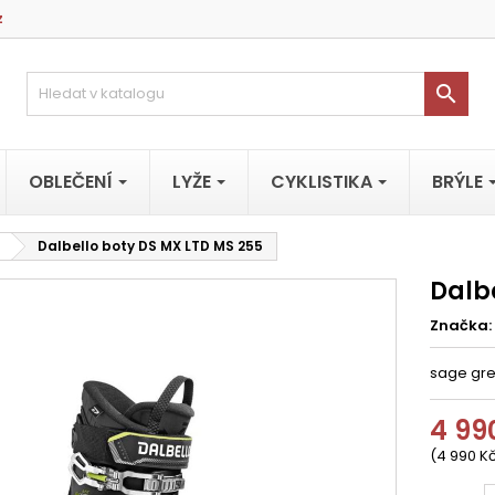
z

OBLEČENÍ
LYŽE
CYKLISTIKA
BRÝLE
Dalbello boty DS MX LTD MS 255
Dalb
Značka:
sage gr
4 99
(4 990 Kč