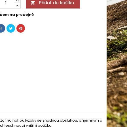
Přidat do košíku

dem na prodejně
lyžař na nohou lyžáky se snadnou obsluhou, příjemným a
hleschnoucí vnitřní botička.