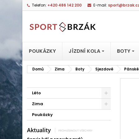
Telefon:
+420 486 142 200
E-mail:
sport@brzak.c
POUKÁZKY
JÍZDNÍ KOLA
BOTY
Domů
Zima
Boty
Sjezdové
Pánské
Léto
Zima
Poukázky
Aktuality
PROHLÉDNOUT VŠECHNY