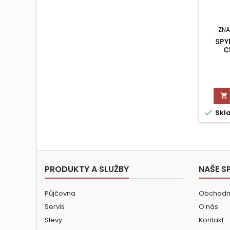
ZNA
SPY
C


Skl
PRODUKTY A SLUŽBY
NAŠE S
Půjčovna
Obchodn
Servis
O nás
Slevy
Kontakt