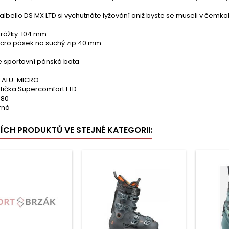
albello DS MX LTD si vychutnáte lyžování aniž byste se museli v čemko
drážky: 104 mm
elcro pásek na suchý zip 40 mm
e sportovní pánská bota
4 ALU-MICRO
otička Supercomfort LTD
 80
rná
ŠÍCH PRODUKTŮ VE STEJNÉ KATEGORII: