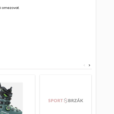
li omezovat.
<
>