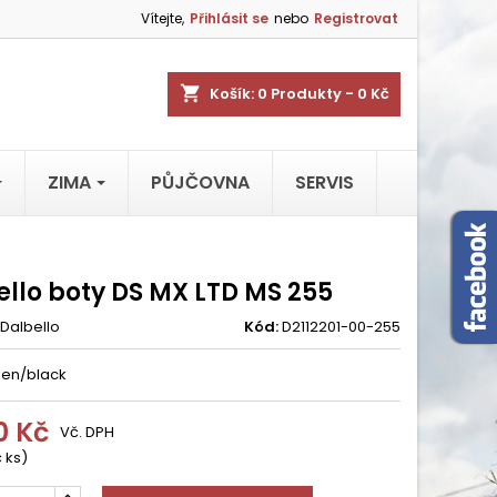
Vítejte,
Přihlásit se
nebo
Registrovat
shopping_cart
Košík:
0
Produkty - 0 Kč
ZIMA
PŮJČOVNA
SERVIS
ello boty DS MX LTD MS 255
Dalbello
Kód:
D2112201-00-255
een/black
0 Kč
Vč. DPH
 ks)