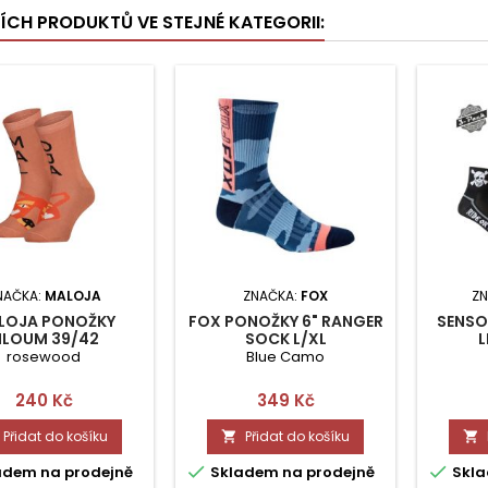
ŠÍCH PRODUKTŮ VE STEJNÉ KATEGORII:
NAČKA:
MALOJA
ZNAČKA:
FOX
ZN
LOJA PONOŽKY
FOX PONOŽKY 6" RANGER
SENSO
ILOUM 39/42
SOCK L/XL
L
rosewood
Blue Camo
Cena
Cena
240 Kč
349 Kč
Přidat do košíku
Přidat do košíku




adem na prodejně
Skladem na prodejně
Skla