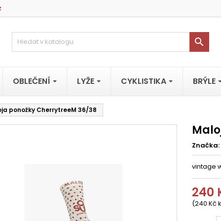
z

OBLEČENÍ
LYŽE
CYKLISTIKA
BRÝLE
ja ponožky CherrytreeM 36/38
Malo
Značka:
vintage 
240 
(240 Kč 