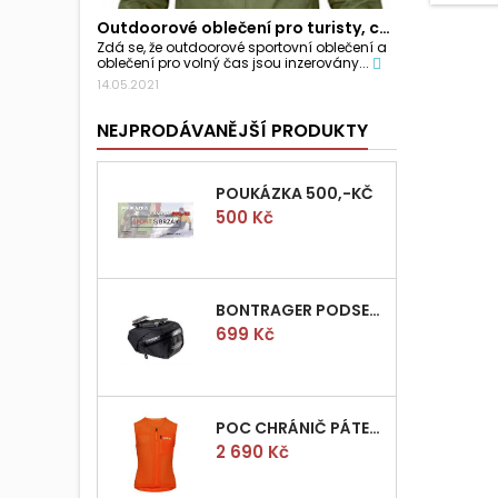
Outdoorové oblečení pro turisty, cyklisty a...
Zdá se, že outdoorové sportovní oblečení a
oblečení pro volný čas jsou inzerovány...
14.05.2021
NEJPRODÁVANĚJŠÍ PRODUKTY
POUKÁZKA 500,-KČ
Cena
500 Kč
BONTRAGER PODSEDLOVÁ BRAŠNIČKA PRO QUICK S
Cena
699 Kč
POC CHRÁNIČ PÁTEŘE POCITO VPD AIR VEST VEL.M
Cena
2 690 Kč