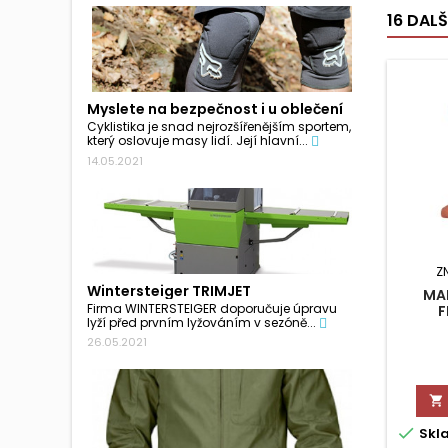
16 DAL
Myslete na bezpečnost i u oblečení
Cyklistika je snad nejrozšířenějším sportem,
který oslovuje masy lidí. Její hlavní...
14.05.2021
Z
Wintersteiger TRIMJET
MA
Firma WINTERSTEIGER doporučuje úpravu
F
lyží před prvním lyžováním v sezóně...
26.05.2021


Skl