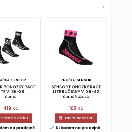
<
>
AČKA:
SENSOR
ZNAČKA:
SENSOR
ZN
R PONOŽKY RACE
SENSOR PONOŽKY RACE
SENSO
ITE V. 35-38
LITE RUČIČKY V. 39-42
černé
černá/růžová
č
Cena
Cena
419 Kč
165 Kč
Přidat do košíku
Přidat do košíku




dem na prodejně
Skladem na prodejně
Skla