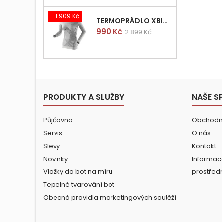
- 1 909 Kč
TERMOPRÁDLO XBIONIC RADIACTOR WOMAN SHIRT LONGS L/XL
Cena
Běžná
990 Kč
2 899 Kč
cena
PRODUKTY A SLUŽBY
NAŠE S
Půjčovna
Obchodn
Servis
O nás
Slevy
Kontakt
Novinky
Informac
Vložky do bot na míru
prostřed
Tepelné tvarování bot
Obecná pravidla marketingových soutěží