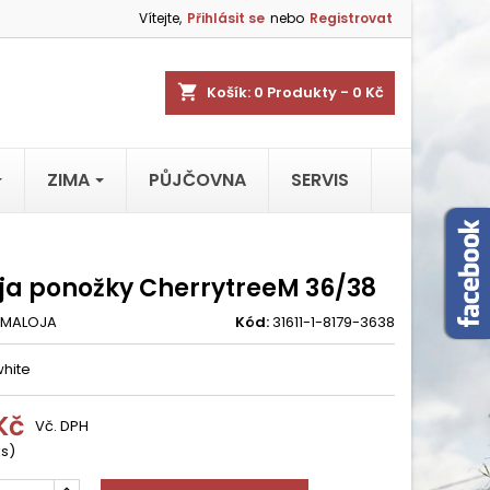
Vítejte,
Přihlásit se
nebo
Registrovat
shopping_cart
Košík:
0
Produkty - 0 Kč
ZIMA
PŮJČOVNA
SERVIS
ja ponožky CherrytreeM 36/38
MALOJA
Kód:
31611-1-8179-3638
white
Kč
Vč. DPH
ks)