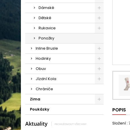
Dámské
Dětské
Rukavice
Ponožky
Inline Brusle
Hodinky
Obuv
Jízdní Kola
Chrániče
Zima
Poukázky
POPIS
Aktuality
Složení 
PROHLÉDNOUT VŠECHNY