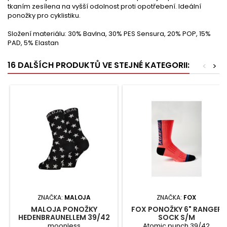
tkaním zesílena na vyšší odolnost proti opotřebení. Ideální
ponožky pro cyklistiku.
Složení materiálu: 30% Bavlna, 30% PES Sensura, 20% POP, 15%
PAD, 5% Elastan
16 DALŠÍCH PRODUKTŮ VE STEJNÉ KATEGORII:
<
>
ZNAČKA:
MALOJA
ZNAČKA:
FOX
MALOJA PONOŽKY
FOX PONOŽKY 6" RANGER
HEDENBRAUNELLEM 39/42
SOCK S/M
moonless
Atomic punch 39/42