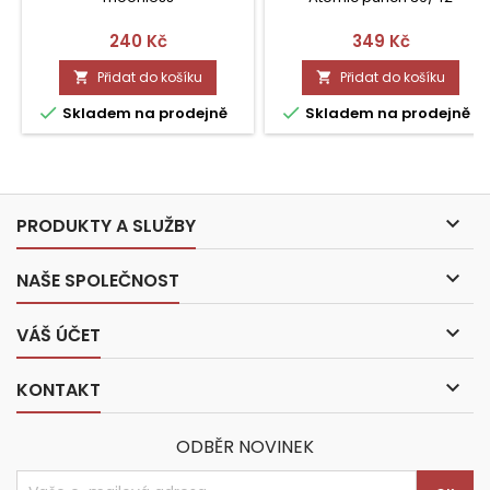
Cena
Cena
240 Kč
349 Kč
Přidat do košíku
Přidat do košíku




Skladem na prodejně
Skladem na prodejně

PRODUKTY A SLUŽBY

NAŠE SPOLEČNOST

VÁŠ ÚČET

KONTAKT
ODBĚR NOVINEK