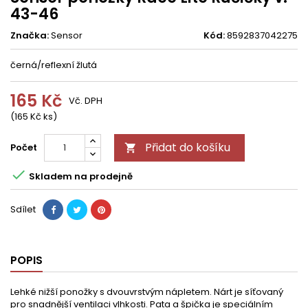
43-46
Značka:
Sensor
Kód:
8592837042275
černá/reflexní žlutá
165 Kč
Vč. DPH
(165 Kč ks)
Přidat do košíku
Počet


Skladem na prodejně
Sdílet
POPIS
Lehké nižší ponožky s dvouvrstvým nápletem. Nárt je síťovaný
pro snadnější ventilaci vlhkosti. Pata a špička je speciálním