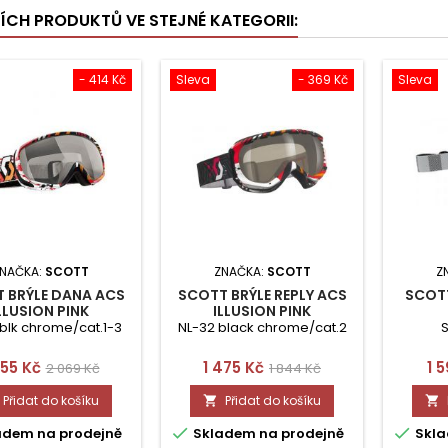
ŠÍCH PRODUKTŮ VE STEJNÉ KATEGORII:
- 414 Kč
Sleva
- 369 Kč
Sleva
NAČKA:
SCOTT
ZNAČKA:
SCOTT
Z
 BRÝLE DANA ACS
SCOTT BRÝLE REPLY ACS
SCOTT
LLUSION PINK
ILLUSION PINK
blk chrome/cat.1-3
NL-32 black chrome/cat.2
S
na
Běžná
Cena
Běžná
Ce
655 Kč
1 475 Kč
1 
2 069 Kč
1 844 Kč
cena
cena
Přidat do košíku
Přidat do košíku




adem na prodejně
Skladem na prodejně
Skla