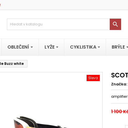
z

OBLEČENÍ
LYŽE
CYKLISTIKA
BRÝLE
le Buzz white
SCOT
Sleva
Značka:
amplifier
1 100 K