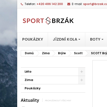
Telefon:
+420 486 142 200
E-mail:
sport@brzak.c
POUKÁZKY
JÍZDNÍ KOLA
BOTY
Domů
Zima
Brýle
Scott
SCOTT Brý
Léto
Zima
Poukázky
Aktuality
PROHLÉDNOUT VŠECHNY