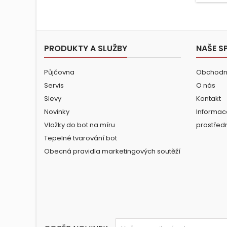
PRODUKTY A SLUŽBY
NAŠE S
Půjčovna
Obchodn
Servis
O nás
Slevy
Kontakt
Novinky
Informac
Vložky do bot na míru
prostřed
Tepelné tvarování bot
Obecná pravidla marketingových soutěží