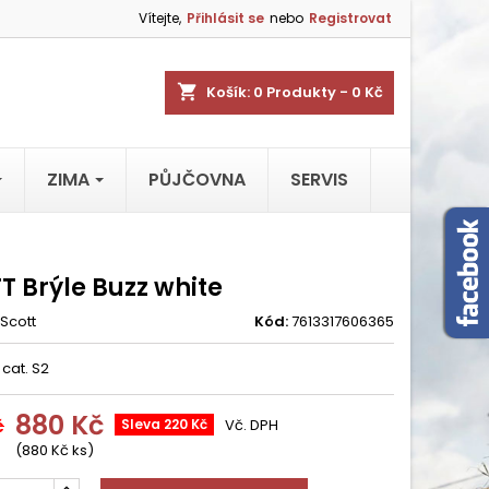
Vítejte,
Přihlásit se
nebo
Registrovat
shopping_cart
Košík:
0
Produkty - 0 Kč
ZIMA
PŮJČOVNA
SERVIS
T Brýle Buzz white
Scott
Kód:
7613317606365
 cat. S2
880 Kč
č
Sleva 220 Kč
Vč. DPH
(880 Kč ks)