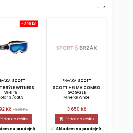
<
>
- 398 Kč
Sleva
NAČKA:
SCOTT
ZNAČKA:
SCOTT
ZN
 BRÝLE WITNESS
SCOTT HELMA COMBO
SCOT
WHITE
GOGGLE
J
TRACK+FACTORPRO S
olar 3 /cat.3
Mineral White
Silv
na
Běžná
Cena
Ce
592 Kč
3 650 Kč
1 6
1 990 Kč
cena
Přidat do košíku
Přidat do košíku




dem na prodejně
Skladem na prodejně
Skla