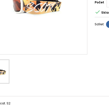
Počet

Skla
Sdílet
 cat. S2