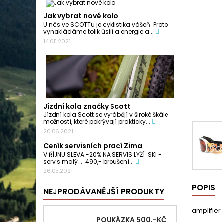
Jak vybrat nové kolo
U nás ve SCOTTu je cyklistika vášeň. Proto
vynakládáme tolik úsilí a energie a...
14.05.2021
Jízdní kola značky Scott
Jízdní kola Scott se vyrábějí v široké škále
možností, které pokrývají prakticky...
20.06.2021
Ceník servisních prací Zima
V ŘÍJNU SLEVA -20% NA SERVIS LYŽÍ SKI -
servis malý ... 490,- broušení...
26.05.2021
POPIS
NEJPRODÁVANĚJŠÍ PRODUKTY
amplifier
POUKÁZKA 500,-KČ