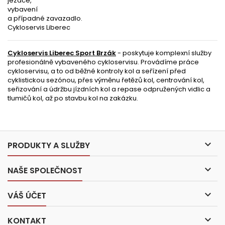
jezdce,
vybavení
a případné zavazadlo.
Cykloservis Liberec
Cykloservis Liberec Sport Brzák
- poskytuje komplexní služby
profesionálně vybaveného cykloservisu. Provádíme práce
cykloservisu, a to od běžné kontroly kol a seřízení před
cyklistickou sezónou, přes výměnu řetězů kol, centrování kol,
seřizování a údržbu jízdních kol a repase odpružených vidlic a
tlumičů kol, až po stavbu kol na zakázku.

PRODUKTY A SLUŽBY

NAŠE SPOLEČNOST

VÁŠ ÚČET

KONTAKT