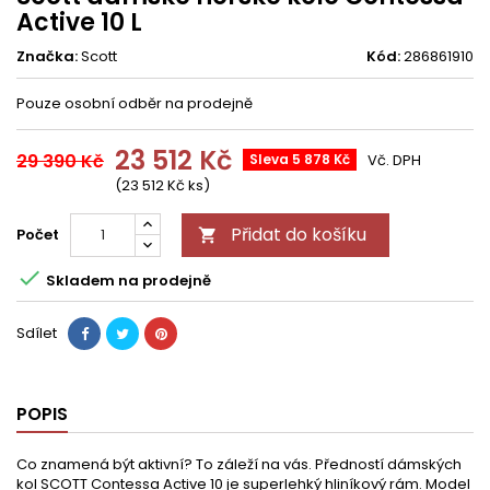
Active 10 L
Značka:
Scott
Kód:
286861910
Pouze osobní odběr na prodejně
23 512 Kč
29 390 Kč
Sleva 5 878 Kč
Vč. DPH
(23 512 Kč ks)
Přidat do košíku
Počet


Skladem na prodejně
Sdílet
POPIS
Co znamená být aktivní? To záleží na vás. Předností dámských
kol SCOTT Contessa Active 10 je superlehký hliníkový rám. Model