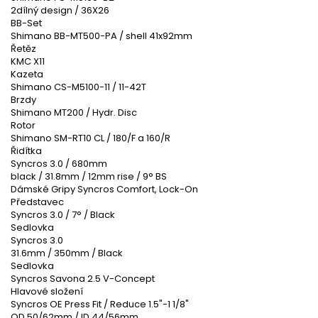
2dílný design / 36X26
BB-Set
Shimano BB-MT500-PA / shell 41x92mm
Řetěz
KMC X11
Kazeta
Shimano CS-M5100-11 / 11-42T
Brzdy
Shimano MT200 / Hydr. Disc
Rotor
Shimano SM-RT10 CL / 180/F a 160/R
Řidítka
Syncros 3.0 / 680mm
black / 31.8mm / 12mm rise / 9° BS
Dámské Gripy Syncros Comfort, Lock-On
Představec
Syncros 3.0 / 7° / Black
Sedlovka
Syncros 3.0
31.6mm / 350mm / Black
Sedlovka
Syncros Savona 2.5 V-Concept
Hlavové složení
Syncros OE Press Fit / Reduce 1.5"-1 1/8"
OD 50/62mm / ID 44/56mm