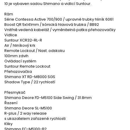
10 je vybaven sadou Shimano a vidlicí Suntour.
Rám
Série Contessa Active 700/900 / upravné trubky hliník 6061
Boost QR 5x141mm / kónická hlavová trubka / BB92
Vnitřně vedená kabeláž / vyměnitelná patka přehazovačky
Vidlice
Suntour XCR32-RL-R
Air / hliníkový krk
Remote Lockout / Nast. odskoku
100mm zdvih
Ovládací systém
Suntour Remote Lockout
Přehazovačka
Shimano XT RD-M8000 SGS
Shadow Type / 22 rychlostí
Přesmykač
Shimano Deore FD-M5100 Side Swing / 31.8mm
Řazení
Shimano Deore SL-M5100
R-plus / 2 way release
s ukazatelem zařazené rychlosti
Kliky
Shimano FC-M5100-B2