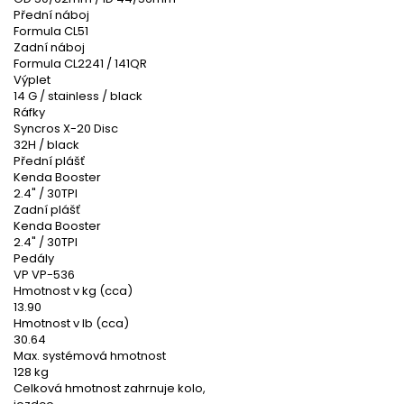
Přední náboj
Formula CL51
Zadní náboj
Formula CL2241 / 141QR
Výplet
14 G / stainless / black
Ráfky
Syncros X-20 Disc
32H / black
Přední plášť
Kenda Booster
2.4" / 30TPI
Zadní plášť
Kenda Booster
2.4" / 30TPI
Pedály
VP VP-536
Hmotnost v kg (cca)
13.90
Hmotnost v lb (cca)
30.64
Max. systémová hmotnost
128 kg
Celková hmotnost zahrnuje kolo,