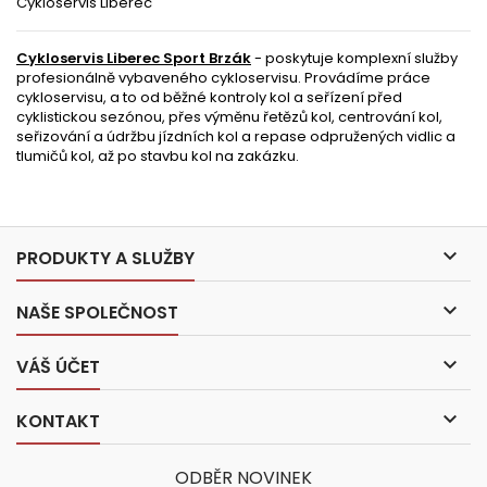
Cykloservis Liberec
Cykloservis Liberec Sport Brzák
- poskytuje komplexní služby
profesionálně vybaveného cykloservisu. Provádíme práce
cykloservisu, a to od běžné kontroly kol a seřízení před
cyklistickou sezónou, přes výměnu řetězů kol, centrování kol,
seřizování a údržbu jízdních kol a repase odpružených vidlic a
tlumičů kol, až po stavbu kol na zakázku.

PRODUKTY A SLUŽBY

NAŠE SPOLEČNOST

VÁŠ ÚČET

KONTAKT
ODBĚR NOVINEK