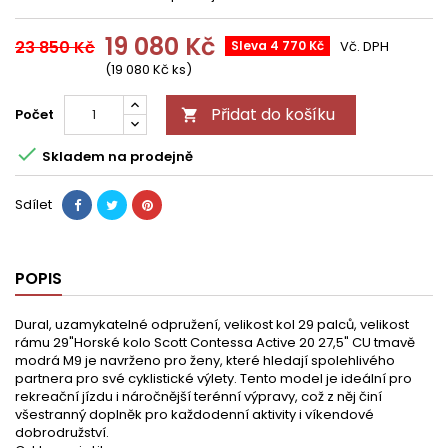
19 080 Kč
23 850 Kč
Sleva 4 770 Kč
Vč. DPH
(19 080 Kč ks)
Přidat do košíku
Počet


Skladem na prodejně
Sdílet
POPIS
Dural, uzamykatelné odpružení, velikost kol 29 palců, velikost
rámu 29"Horské kolo Scott Contessa Active 20 27,5" CU tmavě
modrá M9 je navrženo pro ženy, které hledají spolehlivého
partnera pro své cyklistické výlety. Tento model je ideální pro
rekreační jízdu i náročnější terénní výpravy, což z něj činí
všestranný doplněk pro každodenní aktivity i víkendové
dobrodružství.