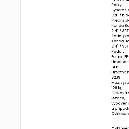
Ráfky
Syncros 
32H / bla
Přední pl
Kenda Bo
2.4" / 30T
Zadní plá
Kenda Bo
2.4" / 30T
Pedály
Feimin F
Hmotnost
14.60
Hmotnost 
32.19
Max. sys
128 kg
Celková 
jezdce,
vybavení
a případ
Cykloserv
Cykloser