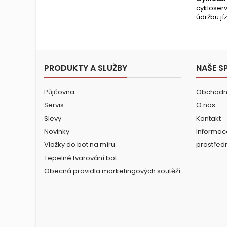
cykloserv
údržbu jí
PRODUKTY A SLUŽBY
NAŠE S
Půjčovna
Obchodn
Servis
O nás
Slevy
Kontakt
Novinky
Informac
Vložky do bot na míru
prostřed
Tepelné tvarování bot
Obecná pravidla marketingových soutěží