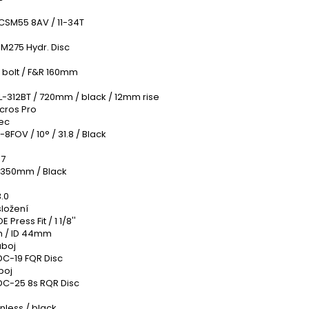
CSM55 8AV / 11-34T
M275 Hydr. Disc
6 bolt / F&R 160mm
L-312BT / 720mm / black / 12mm rise
cros Pro
ec
8FOV / 10° / 31.8 / Black
07
 350mm / Black
.0
složení
 Press Fit / 1 1/8''
 / ID 44mm
áboj
DC-19 FQR Disc
boj
DC-25 8s RQR Disc
inless / black