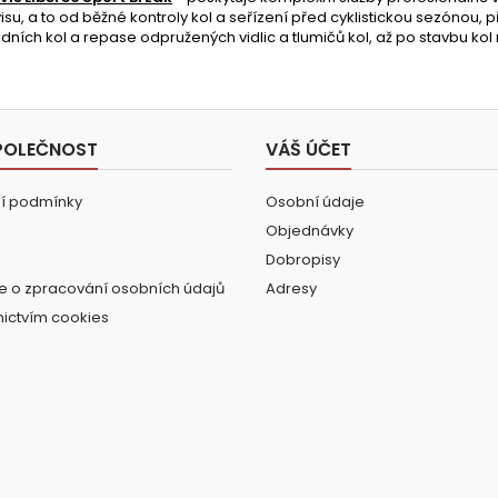
isu, a to od běžné kontroly kol a seřízení před cyklistickou sezónou, p
zdních kol a repase odpružených vidlic a tlumičů kol, až po stavbu kol
POLEČNOST
VÁŠ ÚČET
í podmínky
Osobní údaje
Objednávky
Dobropisy
e o zpracování osobních údajů
Adresy
nictvím cookies