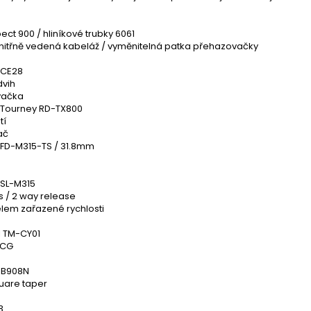
ct 900 / hliníkové trubky 6061
vnitřně vedená kabeláž / vyměnitelná patka přehazovačky
XCE28
vih
vačka
Tourney RD-TX800
tí
ač
FD-M315-TS / 31.8mm
SL-M315
us / 2 way release
elem zařazené rychlosti
 TM-CY01
/CG
P.B908N
quare taper
3