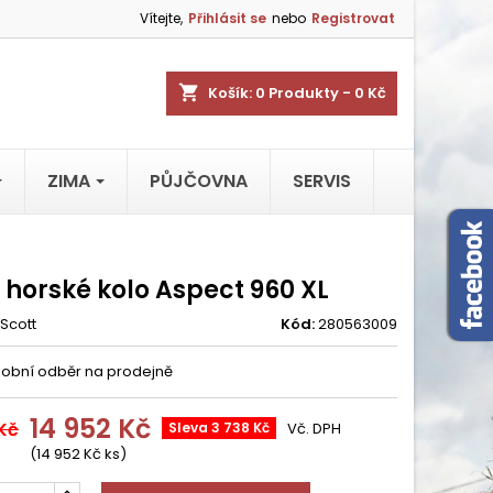
Vítejte,
Přihlásit se
nebo
Registrovat
shopping_cart
Košík:
0
Produkty - 0 Kč
ZIMA
PŮJČOVNA
SERVIS
 horské kolo Aspect 960 XL
Scott
Kód:
280563009
obní odběr na prodejně
14 952 Kč
 Kč
Sleva 3 738 Kč
Vč. DPH
(14 952 Kč ks)