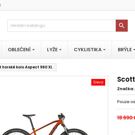
z

OBLEČENÍ
LYŽE
CYKLISTIKA
BRÝLE
t horské kolo Aspect 960 XL
Scott
Sleva
Značka:
Pouze os
18 690