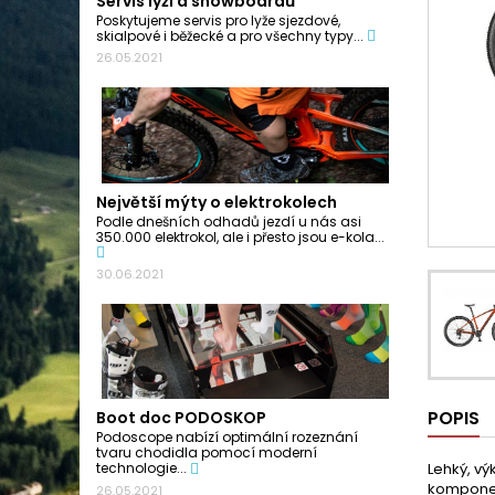
Servis lyží a snowboardů
Poskytujeme servis pro lyže sjezdové,
skialpové i běžecké a pro všechny typy...
26.05.2021
Největší mýty o elektrokolech
Podle dnešních odhadů jezdí u nás asi
350.000 elektrokol, ale i přesto jsou e-kola...
30.06.2021
POPIS
Boot doc PODOSKOP
Podoscope nabízí optimální rozeznání
tvaru chodidla pomocí moderní
Lehký, v
technologie...
komponent
26.05.2021