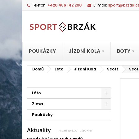
Telefon:
+420 486 142 200
E-mail:
sport@brzak.c
POUKÁZKY
JÍZDNÍ KOLA
BOTY
Domů
Léto
Jízdní Kola
Scott
Scot
Léto
Zima
Poukázky
Aktuality
PROHLÉDNOUT VŠECHNY