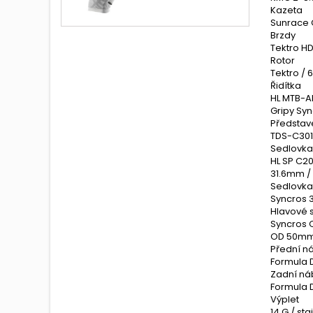
cena
Kazeta
Sunrace 
Brzdy
Tektro HD
Rotor
Tektro / 
Řidítka
HL MTB-A
Gripy Syn
Představ
TDS-C301-
Sedlovka
HL SP C2
31.6mm /
Sedlovka
Syncros 3
Hlavové 
Syncros OE
OD 50mm
Přední n
Formula 
Zadní ná
Formula 
Výplet
14 G / sta