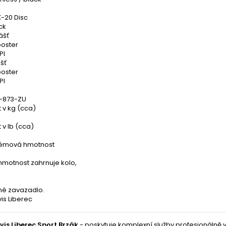
X-20 Disc
ck
ášť
oster
PI
šť
oster
PI
P-873-ZU
 v kg (cca)
v lb (cca)
témová hmotnost
hmotnost zahrnuje kolo,
né zavazadlo.
is Liberec
vis Liberec Sport Brzák
- poskytuje komplexní služby profesionálně