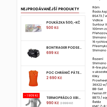
Rám
NEJPRODÁVANĚJŠÍ PRODUKTY
Řada Aspe
BSA73 / 
Vidlice
POUKÁZKA 500,-KČ
Suntour 
Cena
500 Kč
100mm zd
Přehazo
Shimano 
16 rychlos
Přesmyk
BONTRAGER PODSEDLOVÁ BRAŠNIČKA PRO QUICK S
Shimano 
Cena
699 Kč
Řazení
Shimano 
R-fire pl
s ukazat
POC CHRÁNIČ PÁTEŘE POCITO VPD AIR VEST VEL.M
Kliky
Cena
2 690 Kč
Prowheel
36X22 w
BB-Set
Feimin F
- 1 909 Kč
BB73 / s
TERMOPRÁDLO XBIONIC RADIACTOR WOMAN SHIRT LONGS L/XL
Řetěz
Cena
Běžná
990 Kč
2 899 Kč
KMC Z-8.