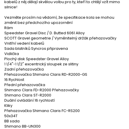
kabelů z něj dělají skvělou volbu pro ty, kteří to chtějí vzít mimo
silnice!
Vezměte prosím na vědomí, že specifikace kola se mohou
změnit bez předchozího upozornění
Rám
Speedster Gravel Disc / D. Butted 6061 Alloy
SCOTT Gravel geometrie / Vyměnitelný držák přehazovačky
Vnitřní vedení kabelů
Sada blatníků Syncros připravena
Vidlička
Plochý disk Speedster Gravel Alloy
1 1/4"-1 1/2" excentrický sloupek ze slitiny
Zadní přehazovačka
Přehazovačka Shimano Claris RD-R2000-GS
16 Rychlost
Přední přehazovačka
Shimano Claris FD-R2000 Přehazovačky
Shimano Claris ST-R2000
Duální ovládání 16 rychlostí
Kliky
Přehazovačka Shimano Claris FC-RS200
50x34T
BB sada
Shimano BB-UN300