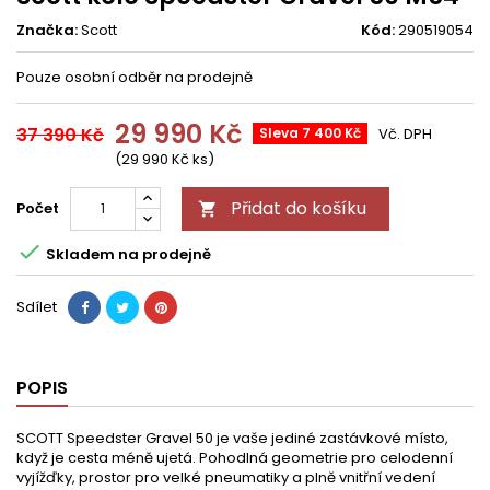
Značka:
Scott
Kód:
290519054
Pouze osobní odběr na prodejně
29 990 Kč
37 390 Kč
Sleva 7 400 Kč
Vč. DPH
(29 990 Kč ks)
Přidat do košíku
Počet


Skladem na prodejně
Sdílet
POPIS
SCOTT Speedster Gravel 50 je vaše jediné zastávkové místo,
když je cesta méně ujetá. Pohodlná geometrie pro celodenní
vyjížďky, prostor pro velké pneumatiky a plně vnitřní vedení