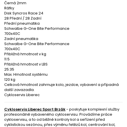
Černá 2mm
Ráfky
Disk Syncros Race 24
28 Přední / 28 Zadní
Přední pneumatika
Schwalbe G-One Bite Performance
700x40C
Zadní pneumatika
Schwalbe G-One Bite Performance
700x40C
Přibližná hmotnost v kg
11.5
Přibližná hmotnost v LBS
25:35
Max. Hmotnost systému
120 kg
Celková hmotnost zahrnuje kolo, jezdce, vybavení a případná
další zavazadla.
Cykloservis Liberec
Cykloservis Liberec Sport Brzák
- poskytuje komplexní služby
profesionálně vybaveného cykloservisu. Provádíme práce
cykloservisu, a to od běžné kontroly kol a seřízení před
cyklistickou sezónou, přes výměnu řetězů kol, centrování kol,