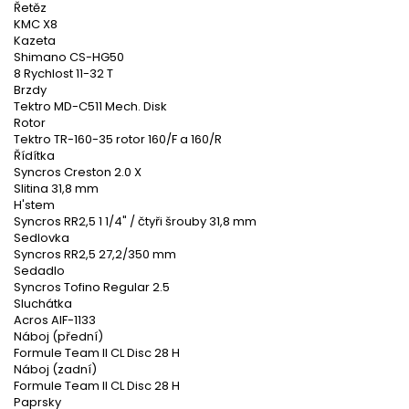
Řetěz
KMC X8
Kazeta
Shimano CS-HG50
8 Rychlost 11-32 T
Brzdy
Tektro MD-C511 Mech. Disk
Rotor
Tektro TR-160-35 rotor 160/F a 160/R
Řídítka
Syncros Creston 2.0 X
Slitina 31,8 mm
H'stem
Syncros RR2,5 1 1/4" / čtyři šrouby 31,8 mm
Sedlovka
Syncros RR2,5 27,2/350 mm
Sedadlo
Syncros Tofino Regular 2.5
Sluchátka
Acros AIF-1133
Náboj (přední)
Formule Team II CL Disc 28 H
Náboj (zadní)
Formule Team II CL Disc 28 H
Paprsky