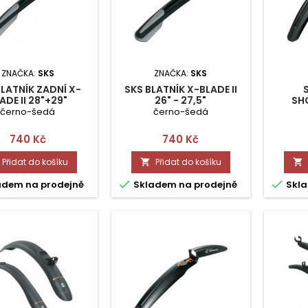
ZNAČKA:
SKS
ZNAČKA:
SKS
BLATNÍK ZADNÍ X-
SKS BLATNÍK X-BLADE II
ADE II 28"+29"
26" - 27,5"
SH
černo-šedá
černo-šedá
Cena
Cena
740 Kč
740 Kč
Přidat do košíku
Přidat do košíku




adem na prodejně
Skladem na prodejně
Skla