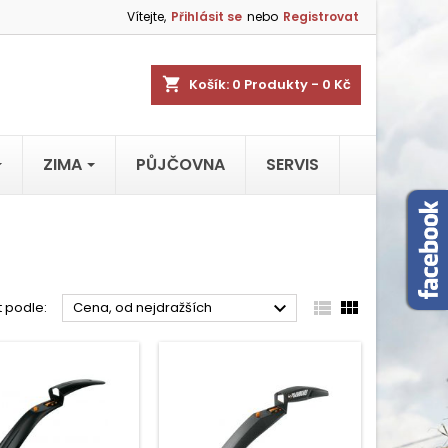
Vítejte,
Přihlásit se
nebo
Registrovat
shopping_cart
Košík:
0
Produkty - 0 Kč
ZIMA
PŮJČOVNA
SERVIS



t podle:
Cena, od nejdražších