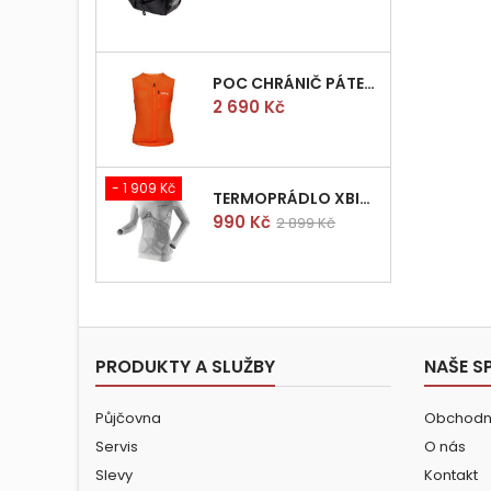
POC CHRÁNIČ PÁTEŘE POCITO VPD AIR VEST VEL.M
Cena
2 690 Kč
- 1 909 Kč
TERMOPRÁDLO XBIONIC RADIACTOR WOMAN SHIRT LONGS L/XL
Cena
Běžná
990 Kč
2 899 Kč
cena
PRODUKTY A SLUŽBY
NAŠE S
Půjčovna
Obchodn
Servis
O nás
Slevy
Kontakt