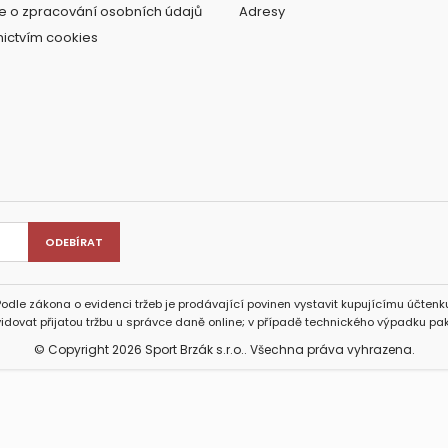
e o zpracování osobních údajů
Adresy
nictvím cookies
Podle zákona o evidenci tržeb je prodávající povinen vystavit kupujícímu účtenku
idovat přijatou tržbu u správce daně online; v případě technického výpadku pak
© Copyright 2026 Sport Brzák s.r.o.. Všechna práva vyhrazena.