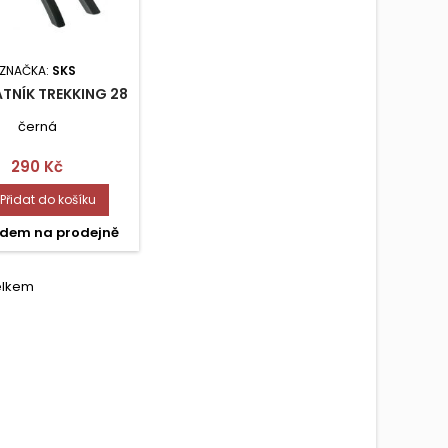
ZNAČKA:
SKS
ATNÍK TREKKING 28
černá
Cena
290 Kč
Přidat do košíku
dem na prodejně
celkem