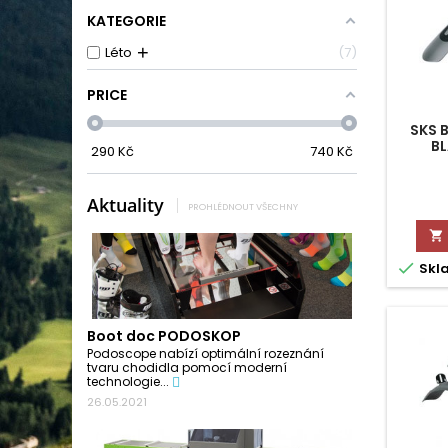
KATEGORIE
+
Léto
7
PRICE
SKS 
BL
290
Kč
740
Kč
Aktuality
PROHLÉDNOUT VŠECHNY


Skl
Boot doc PODOSKOP
Podoscope nabízí optimální rozeznání
tvaru chodidla pomocí moderní
technologie...
26.05.2021