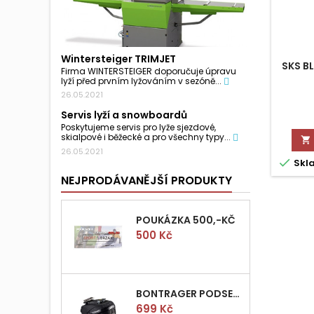
Wintersteiger TRIMJET
SKS B
Firma WINTERSTEIGER doporučuje úpravu
lyží před prvním lyžováním v sezóně...
26.05.2021
Servis lyží a snowboardů
Poskytujeme servis pro lyže sjezdové,
skialpové i běžecké a pro všechny typy...

26.05.2021

Skl
NEJPRODÁVANĚJŠÍ PRODUKTY
POUKÁZKA 500,-KČ
Cena
500 Kč
BONTRAGER PODSEDLOVÁ BRAŠNIČKA PRO QUICK S
Cena
699 Kč