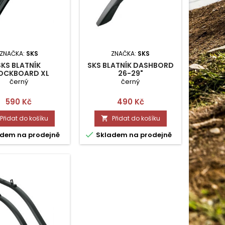
ZNAČKA:
SKS
ZNAČKA:
SKS
SKS BLATNÍK
SKS BLATNÍK DASHBORD
OCKBOARD XL
26-29"
černý
černý
Cena
Cena
590 Kč
490 Kč
Přidat do košíku
Přidat do košíku


dem na prodejně
Skladem na prodejně