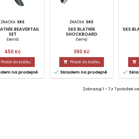
ZNAČKA:
SKS
ZNAČKA:
SKS
LATNÍK BEAVERTAIL
SKS BLATNÍK
SKS BL
SET
SHOCKBOARD
černá
černý
Cena
Cena
450 Kč
390 Kč
Přidat do košíku
Přidat do košíku




adem na prodejně
Skladem na prodejně
Skla
Zobrazuji 1 - 7 z 7 položek 