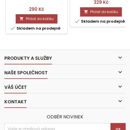
Cena
329 Kč
Cena
290 Kč
Přidat do košíku

Přidat do košíku


Skladem na prodejně

Skladem na prodejně

PRODUKTY A SLUŽBY

NAŠE SPOLEČNOST

VÁŠ ÚČET

KONTAKT
ODBĚR NOVINEK