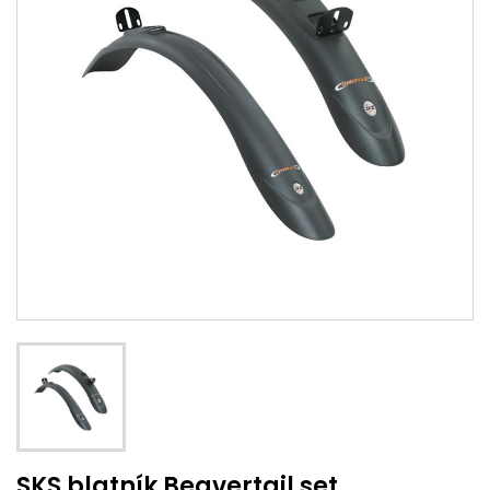
SKS blatník Beavertail set