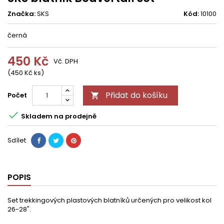
Značka:
SKS
Kód:
10100
černá
450 Kč
Vč. DPH
(450 Kč ks)
Přidat do košíku
Počet


Skladem na prodejně
Sdílet
POPIS
Set trekkingových plastových blatníků určených pro velikost kol
26-28".