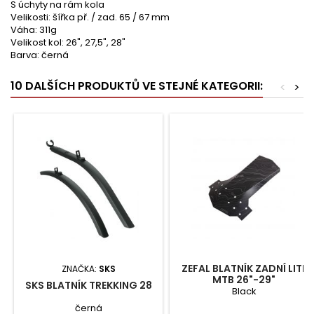
S úchyty na rám kola
Velikosti: šířka př. / zad. 65 / 67 mm
Váha: 311g
Velikost kol: 26", 27,5", 28"
Barva: černá
10 DALŠÍCH PRODUKTŮ VE STEJNÉ KATEGORII:
<
>
ZEFAL BLATNÍK ZADNÍ LITE
ZNAČKA:
SKS
MTB 26"-29"
SKS BLATNÍK TREKKING 28
Black
černá