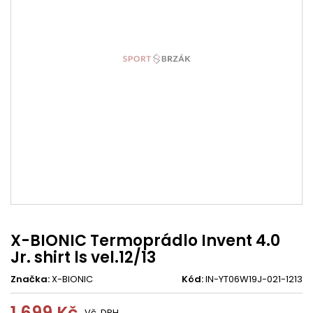
X-BIONIC Termoprádlo Invent 4.0
Jr. shirt ls vel.12/13
Značka:
X-BIONIC
Kód:
IN-YT06W19J-021-1213
1 699 Kč
Vč. DPH