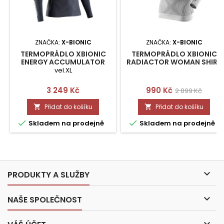
ZNAČKA:
X-BIONIC
ZNAČKA:
X-BIONIC
TERMOPRÁDLO XBIONIC
TERMOPRÁDLO XBIONIC
ENERGY ACCUMULATOR
RADIACTOR WOMAN SHIRT
4.0 WINTER MAN SHIRT
LONGS XS
vel.XL
LONG VEL.XL
Cena
Cena
Běžná
3 249 Kč
990 Kč
2 899 Kč
cena
Přidat do košíku
Přidat do košíku




Skladem na prodejně
Skladem na prodejně

PRODUKTY A SLUŽBY

NAŠE SPOLEČNOST