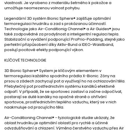
vlastnosti. Je vyrobeno z materiálu šetrného k pokožce a
umožňuje neomezenou volnost pohybu.
Legendární 3D systém Bionic Sphere® zajišťuje optimální
termoregulaci hrudníku a zad s prokázanou účinností.
Technologie jako Air-Conditionig Channel® a Air Guides® jsou
také zodpovědné za prodyšnost a inteligentní regulaci tepla.
Stabilizační a vyvážení podporující ProPrio-Padding, stejně jako
perfektní přizpůsobení díky Aktiv-Bund a IDEO-Waistband,
posilují pocitové efekty podporující výkon.
KLÍČOVÉ TECHNOLOGIE
3D ­Bionic Sphere® System je klíčovým elementem v
termoregulaci každého spodního prádla X-Bionic. Zóny na
prsou a zádech zachycují pot a využívají ho na ochlazování těla.
Přebytečný pot prostřednictvím systému kanálků efektivně
odpaří. V případě, že se sportovec zastaví a začne odpočívat,
postarají se duté kanálky na opačné straně o ohřívání
sportovce, prostřednictvím teplého vzduchu, který se v nich
naakmuluje od pracujícího těla.
Air-Conditioning Channel® - fyziologické studie ukázaly, že
oblast hrudníku je optimální oblastí pro rychlé a účinné
odvzdušňování a chlazení. Výměna čerstvého vzduchu přes Air