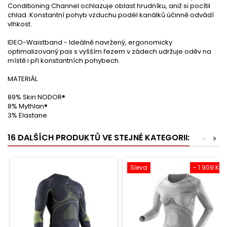
Conditioning Channel ochlazuje oblast hrudníku, aniž si pocítil
chlad. Konstantní pohyb vzduchu podél kanálků účinně odvádí
vlhkost.
IDEO-Waistband - Ideálně navržený, ergonomicky
optimalizovaný pas s vyšším řezem v zádech udržuje oděv na
místě i při konstantních pohybech.
MATERIÁL
89% Skin NODOR®
8% Mythlan®
3% Elastane
16 DALŠÍCH PRODUKTŮ VE STEJNÉ KATEGORII:
<
>
Sleva
- 1 909 Kč