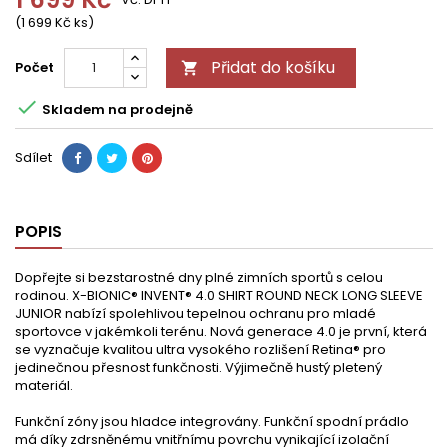
(1 699 Kč ks)
Přidat do košíku
Počet


Skladem na prodejně
Sdílet
POPIS
Dopřejte si bezstarostné dny plné zimních sportů s celou
rodinou. X-BIONIC® INVENT® 4.0 SHIRT ROUND NECK LONG SLEEVE
JUNIOR nabízí spolehlivou tepelnou ochranu pro mladé
sportovce v jakémkoli terénu. Nová generace 4.0 je první, která
se vyznačuje kvalitou ultra vysokého rozlišení Retina® pro
jedinečnou přesnost funkčnosti. Výjimečně hustý pletený
materiál.
Funkční zóny jsou hladce integrovány. Funkční spodní prádlo
má díky zdrsněnému vnitřnímu povrchu vynikající izolační