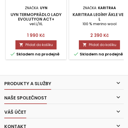
ZNAČKA:
UYN
ZNAČKA:
KARITRAA
UYN TERMOPRÁDLO LADY
KARITRAA LEGÍNY ÄKLE VEL.
EVOLUTYON ACT+
L
PANTS3/4 VEL.L/XL
vel.L/XL
100 % merino wool
Cena
Cena
1 990 Kč
2 390 Kč
Přidat do košíku
Přidat do košíku




Skladem na prodejně
Skladem na prodejně

PRODUKTY A SLUŽBY

NAŠE SPOLEČNOST

VÁŠ ÚČET

KONTAKT