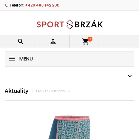
Telefon:
+420 486 142 200
0


shopping_cart
MENU
Aktuality
PROHLÉDNOUT VŠECHNY