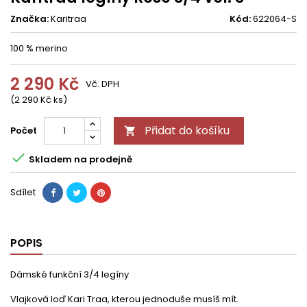
Značka:
Karitraa
Kód:
622064-S
100 % merino
2 290 Kč
Vč. DPH
(2 290 Kč ks)
Přidat do košíku
Počet


Skladem na prodejně
Sdílet
POPIS
Dámské funkční 3/4 legíny
Vlajková loď Kari Traa, kterou jednoduše musíš mít.