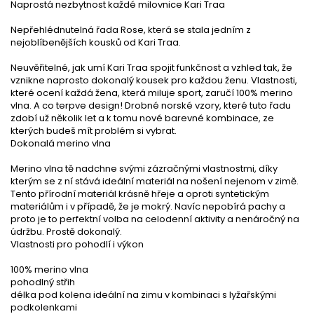
Naprostá nezbytnost každé milovnice Kari Traa
Nepřehlédnutelná řada Rose, která se stala jedním z
nejoblíbenějších kousků od Kari Traa.
Neuvěřitelné, jak umí Kari Traa spojit funkčnost a vzhled tak, že
vznikne naprosto dokonalý kousek pro každou ženu. Vlastnosti,
které ocení každá žena, která miluje sport, zaručí 100% merino
vlna. A co terpve design! Drobné norské vzory, které tuto řadu
zdobí už několik let a k tomu nové barevné kombinace, ze
kterých budeš mít problém si vybrat.
Dokonalá merino vlna
Merino vlna tě nadchne svými zázračnými vlastnostmi, díky
kterým se z ní stává ideální materiál na nošení nejenom v zimě.
Tento přírodní materiál krásně hřeje a oproti syntetickým
materiálům i v případě, že je mokrý. Navíc nepobírá pachy a
proto je to perfektní volba na celodenní aktivity a nenáročný na
údržbu. Prostě dokonalý.
Vlastnosti pro pohodlí i výkon
100% merino vlna
pohodlný střih
délka pod kolena ideální na zimu v kombinaci s lyžařskými
podkolenkami