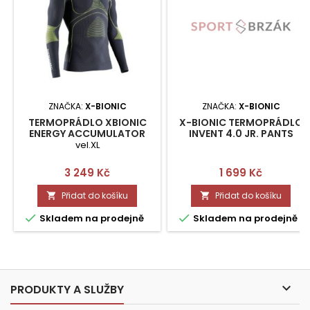
ZNAČKA:
X-BIONIC
ZNAČKA:
X-BIONIC
TERMOPRÁDLO XBIONIC
X-BIONIC TERMOPRÁDLO
ENERGY ACCUMULATOR
INVENT 4.0 JR. PANTS
4.0 WINTER MAN SHIRT
VEL.10/11
vel.XL
LONG VEL.XL
Cena
Cena
3 249 Kč
1 699 Kč
Přidat do košíku
Přidat do košíku




Skladem na prodejně
Skladem na prodejně

PRODUKTY A SLUŽBY