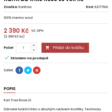
Značka:
Karitraa
Kód:
621779XL
100% merino wool
2 390 Kč
Vč. DPH
(2 390 Kč ks)
Přidat do košíku
Počet


Skladem na prodejně
Sdílet
POPIS
Kari Traa Rose LS
Dámské funkční triko s dlouhým rukávem knoflíky. Technicky