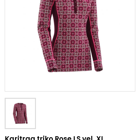
Karitraa triko Rose LS vel. XL