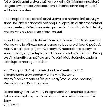
řešená základní vrstva využívá nejkvalitnější Merino vlnu, která
zaujala první místo v nelítostném konkurenčním boji modelů
základních vrstev.
Rose naprosto dokonalá první vrstva pro nenáročné aktivity v
zimě i na jaře a naprosto odzbrojující apré ski outfit s tradičními
vzory v netradičním barevném provedení s kontrastními detaily.
Merino vlna od Kari Traa hřeje i chladí
Rose LS pro zimní aktivity se zárukou hřejivosti. 100% ultra jemná
Merino vlna je přirozenou a jasnou volbou pro chladné počasí.
Měkký a na dotek příjemný, prodyšný materiál hřeje, když je
zima, chladí, když je teplo, a od přírody odolává pachům. Kulatý
výstřih s knoflíky umožňuje uvolňování přebytečného tepla a
ulehčuje termoregulaci těla.
Kari Traa používá výhradně vlnu, která nefilcovatí. O
přednostech a výhodách Merino vlny čtěte na
https://norskamoda.cz/chytre-rady/vse-o-vlne-merino/
Merino vlna od Kari Traa baví
Jasné barvy a hravé vzory integrované v 4-směrně pružném
žakárovém úpletu pro náročné, nadmíru aktivní i zimomřivé
ženy.
Vše o vlně