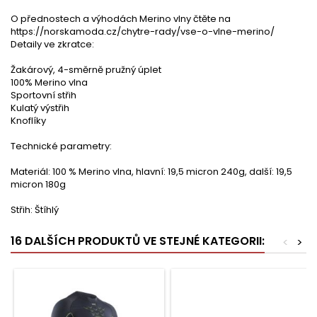
O přednostech a výhodách Merino vlny čtěte na
https://norskamoda.cz/chytre-rady/vse-o-vlne-merino/
Detaily ve zkratce:
Žakárový, 4-směrně pružný úplet
100% Merino vlna
Sportovní střih
Kulatý výstřih
Knoflíky
Technické parametry:
Materiál: 100 % Merino vlna, hlavní: 19,5 micron 240g, další: 19,5
micron 180g
Střih: Štíhlý
16 DALŠÍCH PRODUKTŮ VE STEJNÉ KATEGORII:
<
>