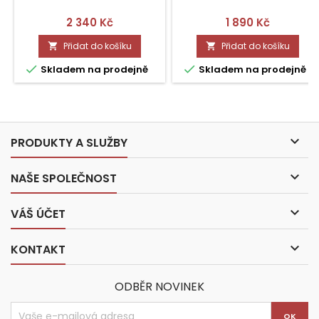
Cena
Cena
2 340 Kč
1 890 Kč
Přidat do košíku
Přidat do košíku




Skladem na prodejně
Skladem na prodejně

PRODUKTY A SLUŽBY

NAŠE SPOLEČNOST

VÁŠ ÚČET

KONTAKT
ODBĚR NOVINEK