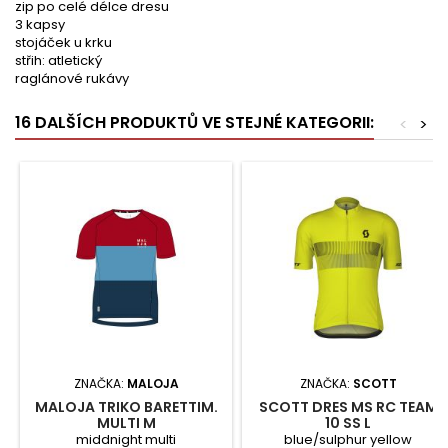
zip po celé délce dresu
3 kapsy
stojáček u krku
střih: atletický
raglánové rukávy
16 DALŠÍCH PRODUKTŮ VE STEJNÉ KATEGORII:
<
>
ZNAČKA:
MALOJA
ZNAČKA:
SCOTT
MALOJA TRIKO BARETTIM.
SCOTT DRES MS RC TEAM
MULTI M
10 SS L
middnight multi
blue/sulphur yellow