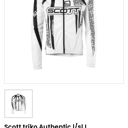
Scott triko Authentic l/sl L