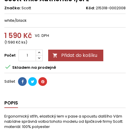
Značka:
Scott
Kód:
215318-0002008
white/black
1 590 Kč
Vč. DPH
(1 590 Kč ks)
Přidat do košíku
Počet


Skladem na prodejně
Sdílet
POPIS
Ergonomický střih, elastický lem v pase a spoustu dalšího Vám
nabídne správná volba tohoto modelu od špičkové firmy Scott.
materiál: 100% polyester