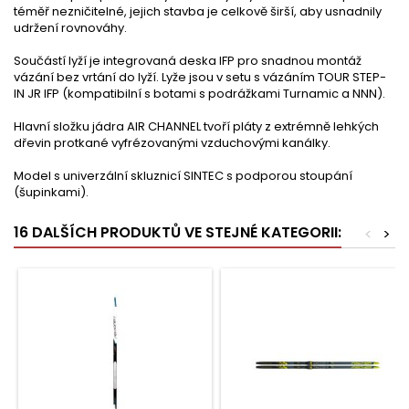
téměř nezničitelné, jejich stavba je celkově širší, aby usnadnily
udržení rovnováhy.
Součástí lyží je integrovaná deska IFP pro snadnou montáž
vázání bez vrtání do lyží. Lyže jsou v setu s vázáním TOUR STEP-
IN JR IFP (kompatibilní s botami s podrážkami Turnamic a NNN).
Hlavní složku jádra AIR CHANNEL tvoří pláty z extrémně lehkých
dřevin protkané vyfrézovanými vzduchovými kanálky.
Model s univerzální skluznicí SINTEC s podporou stoupání
(šupinkami).
16 DALŠÍCH PRODUKTŮ VE STEJNÉ KATEGORII:
<
>