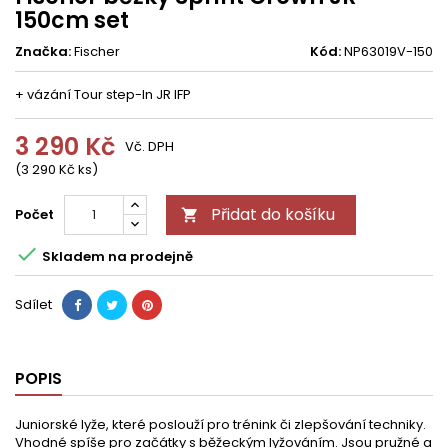
150cm set
Značka:
Fischer
Kód:
NP63019V-150
+ vázání Tour step-In JR IFP
3 290 Kč
Vč. DPH
(3 290 Kč ks)
Přidat do košíku
Počet


Skladem na prodejně
Sdílet
POPIS
Juniorské lyže, které poslouží pro trénink či zlepšování techniky.
Vhodné spíše pro začátky s běžeckým lyžováním. Jsou pružné a