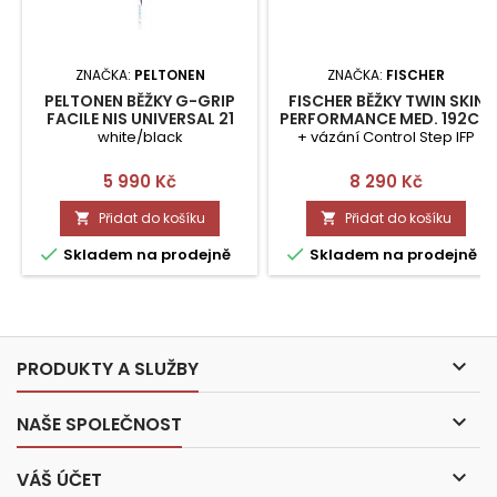
ZNAČKA:
PELTONEN
ZNAČKA:
FISCHER
PELTONEN BĚŽKY G-GRIP
FISCHER BĚŽKY TWIN SKIN
FACILE NIS UNIVERSAL 21
PERFORMANCE MED. 192CM
188 CM
SET
white/black
+ vázání Control Step IFP
Cena
Cena
5 990 Kč
8 290 Kč
Přidat do košíku
Přidat do košíku




Skladem na prodejně
Skladem na prodejně

PRODUKTY A SLUŽBY

NAŠE SPOLEČNOST

VÁŠ ÚČET