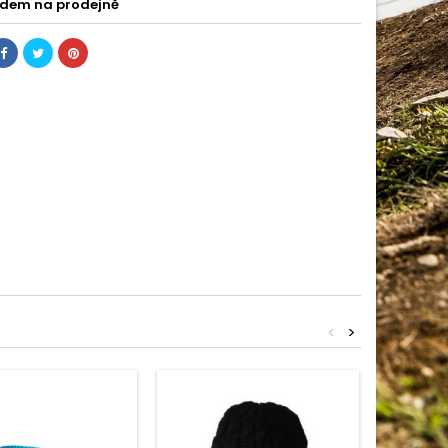
dem na prodejně
<
>