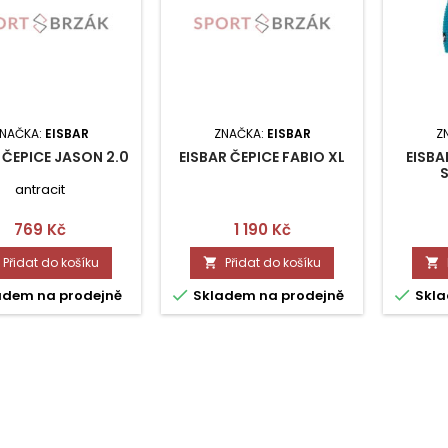
NAČKA:
EISBAR
ZNAČKA:
EISBAR
Z
 ČEPICE JASON 2.0
EISBAR ČEPICE FABIO XL
EISBA
S
antracit
Cena
Cena
769 Kč
1 190 Kč
Přidat do košíku
Přidat do košíku




adem na prodejně
Skladem na prodejně
Skla