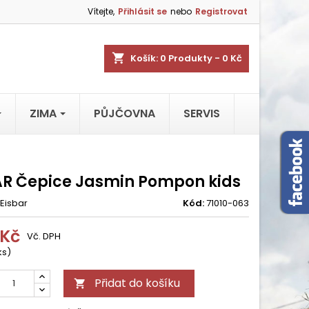
Vítejte,
Přihlásit se
nebo
Registrovat
shopping_cart
Košík:
0
Produkty - 0 Kč
ZIMA
PŮJČOVNA
SERVIS
AR Čepice Jasmin Pompon kids
Eisbar
Kód:
71010-063
 Kč
Vč. DPH
ks)
Přidat do košíku
