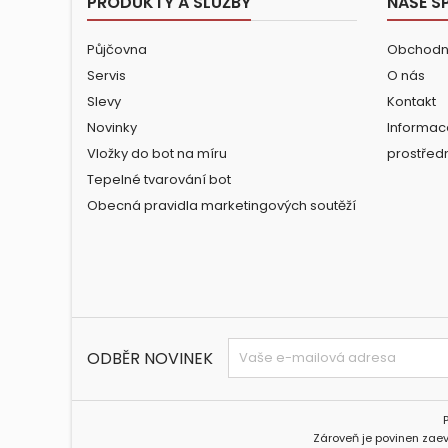
PRODUKTY A SLUŽBY
NAŠE S
Půjčovna
Obchodn
Servis
O nás
Slevy
Kontakt
Novinky
Informac
Vložky do bot na míru
prostřed
Tepelné tvarování bot
Obecná pravidla marketingových soutěží
ODBĚR NOVINEK
Zároveň je povinen zaev