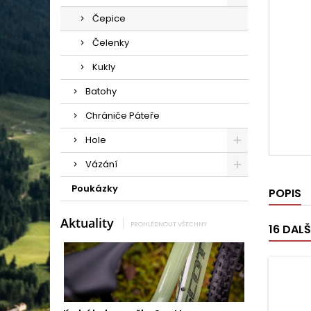
Čepice
Čelenky
Kukly
Batohy
Chrániče Páteře
Hole
Vázání
Poukázky
POPIS
Aktuality
PROHLÉDNOUT VŠECHNY
16 DAL