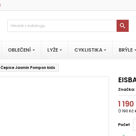
z

OBLEČENÍ
LYŽE
CYKLISTIKA
BRÝLE
 Čepice Jasmin Pompon kids
EISB
Značka:
1 190
(1 190 Kč 
Počet