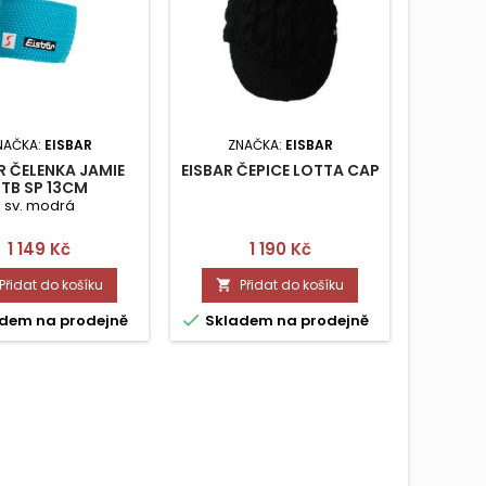
NAČKA:
EISBAR
ZNAČKA:
EISBAR
ZN
R ČELENKA JAMIE
EISBAR ČEPICE LOTTA CAP
EISBAR
TB SP 13CM
sv. modrá
Cena
Cena
1 149 Kč
1 190 Kč
Přidat do košíku
Přidat do košíku




dem na prodejně
Skladem na prodejně
Skla