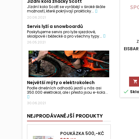
Jízdní kola značky Scott
Jízdní kola Scott se vyrábějí v široké škále
možností, které pokrývají prakticky...
20.06.2021
Servis lyží a snowboardů
Poskytujeme servis pro lyže sjezdové,
skialpové i běžecké a pro všechny typy...
Z
26.05.2021
EISBAR

Největší mýty o elektrokolech
Podle dnešních odhadů jezdí u nás asi

Skl
350.000 elektrokol, ale i přesto jsou e-kola...
30.06.2021
NEJPRODÁVANĚJŠÍ PRODUKTY
POUKÁZKA 500,-KČ