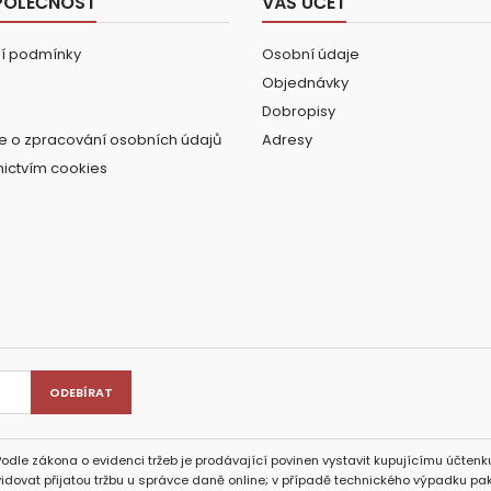
POLEČNOST
VÁŠ ÚČET
í podmínky
Osobní údaje
Objednávky
Dobropisy
e o zpracování osobních údajů
Adresy
nictvím cookies
Podle zákona o evidenci tržeb je prodávající povinen vystavit kupujícímu účtenku
idovat přijatou tržbu u správce daně online; v případě technického výpadku pak