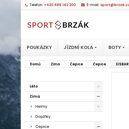
Telefon:
+420 486 142 200
E-mail:
sport@brzak.c
POUKÁZKY
JÍZDNÍ KOLA
BOTY
Domů
Zima
Čepice
Čepice
EISBAR
Léto
Zima
Helmy
Doplňky
Čepice