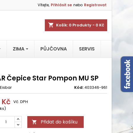
Vítejte,
Přihlásit se
nebo
Registrovat
shopping_cart
Košík:
0
Produkty - 0 Kč
ZIMA
PŮJČOVNA
SERVIS
AR Čepice Star Pompon MU SP
Eisbar
Kód:
403346-961
 Kč
Vč. DPH
 ks)
Přidat do košíku
