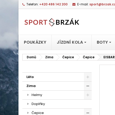
Telefon:
+420 486 142 200
E-mail:
sport@brzak.c
POUKÁZKY
JÍZDNÍ KOLA
BOTY
Domů
Zima
Čepice
Čepice
EISBAR
Léto
Zima
Helmy
Doplňky
Čepice