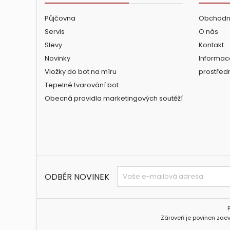
Půjčovna
Obchodn
Servis
O nás
Slevy
Kontakt
Novinky
Informac
Vložky do bot na míru
prostřed
Tepelné tvarování bot
Obecná pravidla marketingových soutěží
ODBĚR NOVINEK
Zároveň je povinen zaev