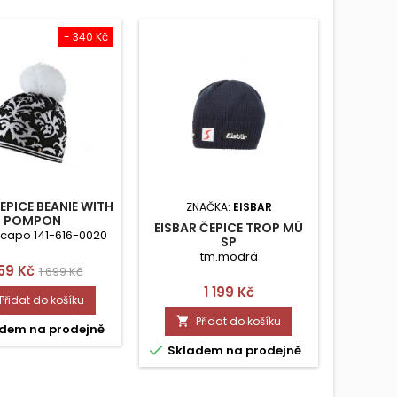
- 340 Kč
PICE BEANIE WITH
ZNAČKA:
EISBAR
ZN
POMPON
EISBAR ČEPICE TROP MÜ
EISBAR
 capo 141-616-0020
SP
tm.modrá
na
Běžná
359 Kč
1 699 Kč
Cena
1 199 Kč
cena
Přidat do košíku
Přidat do košíku


dem na prodejně


Skladem na prodejně
Skla