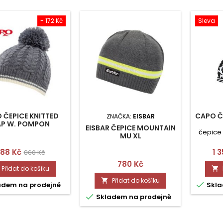
- 172 Kč
Sleva
 ČEPICE KNITTED
CAPO ČE
ZNAČKA:
EISBAR
P W. POMPON
EISBAR ČEPICE MOUNTAIN
čepice
MU XL
ena
Běžná
Ce
88 Kč
1 
860 Kč
Cena
780 Kč
cena
Přidat do košíku

Přidat do košíku


adem na prodejně
Skla

Skladem na prodejně