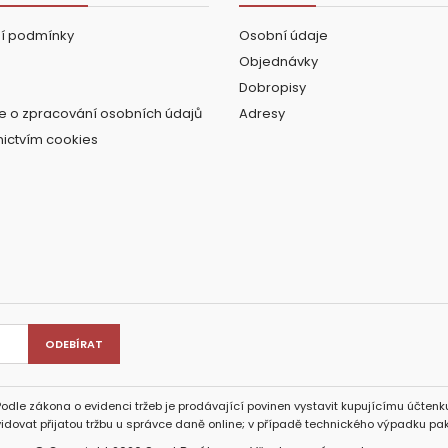
í podmínky
Osobní údaje
Objednávky
Dobropisy
e o zpracování osobních údajů
Adresy
nictvím cookies
Podle zákona o evidenci tržeb je prodávající povinen vystavit kupujícímu účtenku
idovat přijatou tržbu u správce daně online; v případě technického výpadku pak