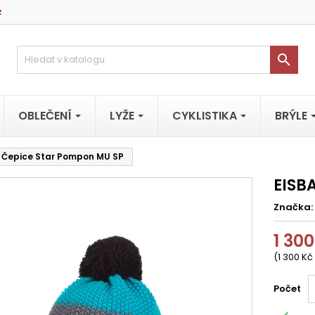
z

OBLEČENÍ
LYŽE
CYKLISTIKA
BRÝLE
 Čepice Star Pompon MU SP
EISB
Značka:
1 300
(1 300 Kč
Počet