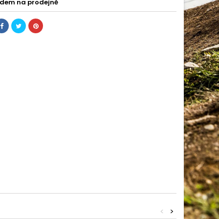
dem na prodejně
<
>