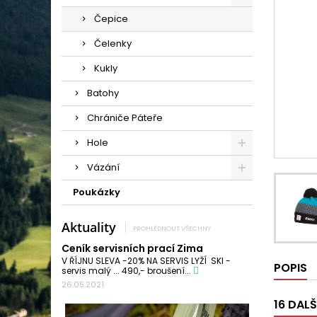
Čepice
Čelenky
Kukly
Batohy
Chrániče Páteře
Hole
Vázání
Poukázky
Aktuality
PROHLÉDNOUT VŠECHNY
Ceník servisních prací Zima
V ŘÍJNU SLEVA -20% NA SERVIS LYŽÍ SKI -
POPIS
servis malý ... 490,- broušení...
26.05.2021
16 DAL