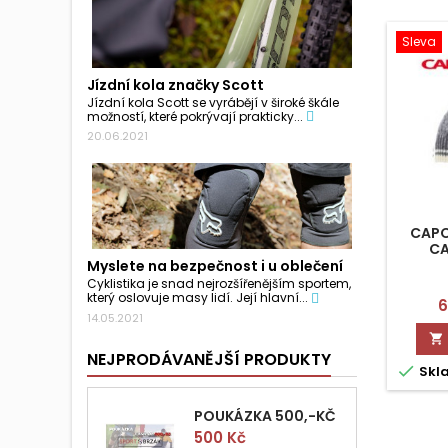
Sleva
Jízdní kola značky Scott
Jízdní kola Scott se vyrábějí v široké škále
možností, které pokrývají prakticky...
20.06.2021
CAPO
CA
Myslete na bezpečnost i u oblečení
Cyklistika je snad nejrozšířenějším sportem,
který oslovuje masy lidí. Její hlavní...
C
6
14.05.2021

NEJPRODÁVANĚJŠÍ PRODUKTY

Skl
POUKÁZKA 500,-KČ
Cena
500 Kč