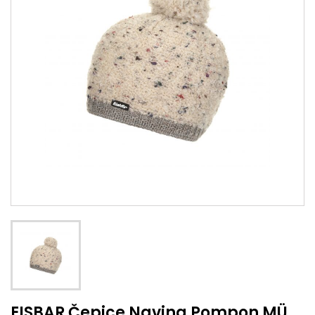
EISBAR Čepice Navina Pompon MÜ