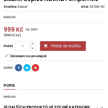
Značka:
Eisbar
Kód:
30708-121
béžová
999 Kč
Vč. DPH
(999 Kč ks)
Přidat do košíku
Počet


Skladem na prodejně
Sdílet
POPIS
béžová
16 DALŠÍCH PRODUKTŮ VE STEJNÉ KATEGORII:
<
>