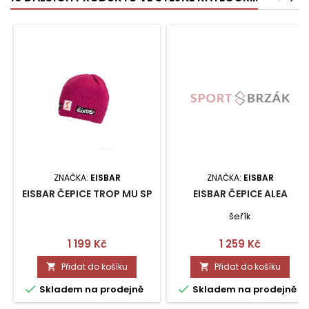
ZNAČKA:
EISBAR
ZNAČKA:
EISBAR
EISBAR ČEPICE TROP MU SP
EISBAR ČEPICE ALEA
šeřík
Cena
Cena
1 199 Kč
1 259 Kč
Přidat do košíku
Přidat do košíku




Skladem na prodejně
Skladem na prodejně