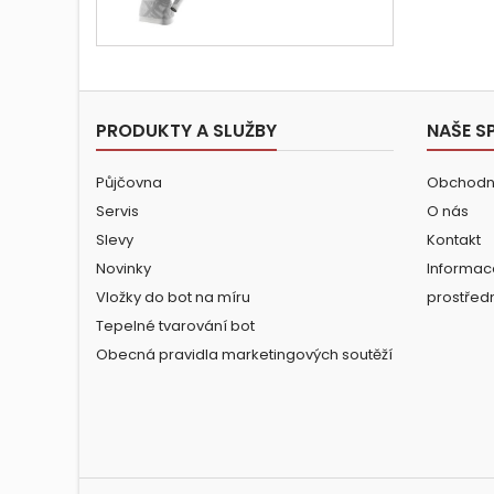
cena
PRODUKTY A SLUŽBY
NAŠE S
Půjčovna
Obchodn
Servis
O nás
Slevy
Kontakt
Novinky
Informac
Vložky do bot na míru
prostřed
Tepelné tvarování bot
Obecná pravidla marketingových soutěží