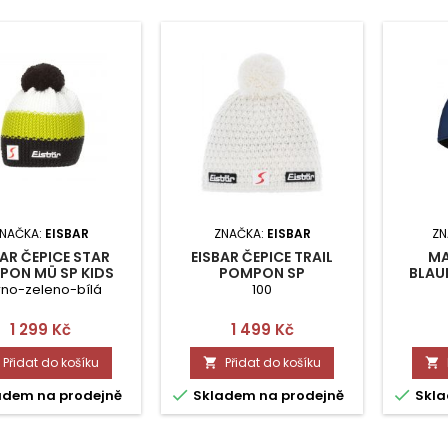
NAČKA:
EISBAR
ZNAČKA:
EISBAR
ZN
BAR ČEPICE STAR
EISBAR ČEPICE TRAIL
MA
PON MÜ SP KIDS
POMPON SP
BLAU
rno-zeleno-bílá
100
Cena
Cena
1 299 Kč
1 499 Kč
Přidat do košíku
Přidat do košíku




adem na prodejně
Skladem na prodejně
Skla