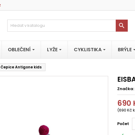
z

OBLEČENÍ
LYŽE
CYKLISTIKA
BRÝLE
 Čepice Antigone kids
EISB
Značka:
690 
(690 Kč k
Počet