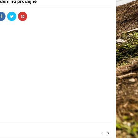
dem na prodejně
<
>