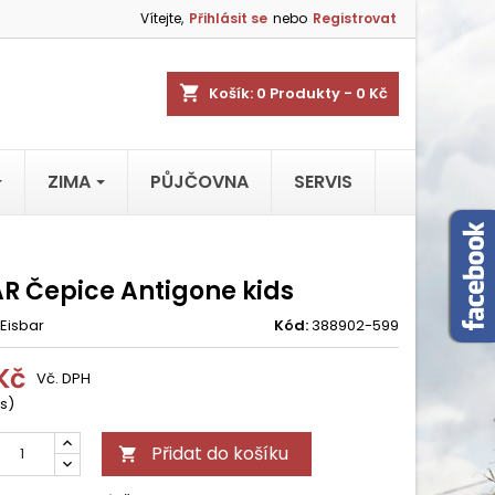
Vítejte,
Přihlásit se
nebo
Registrovat
shopping_cart
Košík:
0
Produkty - 0 Kč
ZIMA
PŮJČOVNA
SERVIS
AR Čepice Antigone kids
Eisbar
Kód:
388902-599
Kč
Vč. DPH
s)
Přidat do košíku
