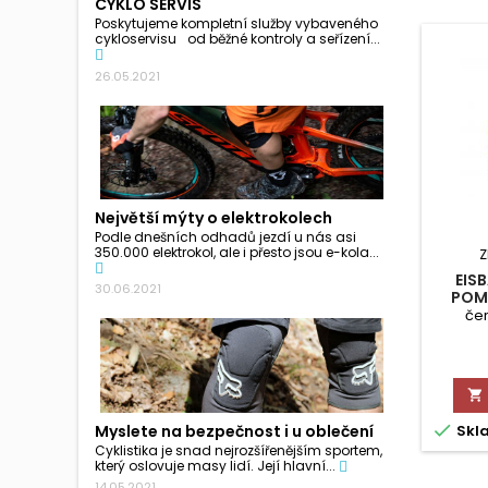
CYKLO SERVIS
Poskytujeme kompletní služby vybaveného
cykloservisu od běžné kontroly a seřízení...
26.05.2021
Největší mýty o elektrokolech
Podle dnešních odhadů jezdí u nás asi
350.000 elektrokol, ale i přesto jsou e-kola...
Z
EIS
30.06.2021
POM
če


Skl
Myslete na bezpečnost i u oblečení
Cyklistika je snad nejrozšířenějším sportem,
který oslovuje masy lidí. Její hlavní...
14.05.2021