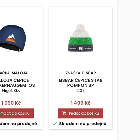
Sleva
CAPO 
AČKA:
MALOJA
ZNAČKA:
EISBAR
C
LOJA ČEPICE
EISBAR ČEPICE STAR
KERNAUGEM. OS
POMPON SP
Night Sky
207
Ce
1 2
Cena
Cena
1 090 Kč
1 499 Kč

Přidat do košíku
Přidat do košíku


Skla

dem na prodejně
Skladem na prodejně