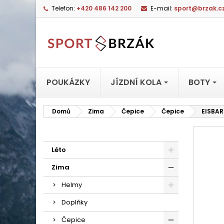
Telefon:
+420 486 142 200
E-mail:
sport@brzak.c
POUKÁZKY
JÍZDNÍ KOLA
BOTY
Domů
Zima
Čepice
Čepice
EISBAR
Léto
Zima
Helmy
Doplňky
Čepice