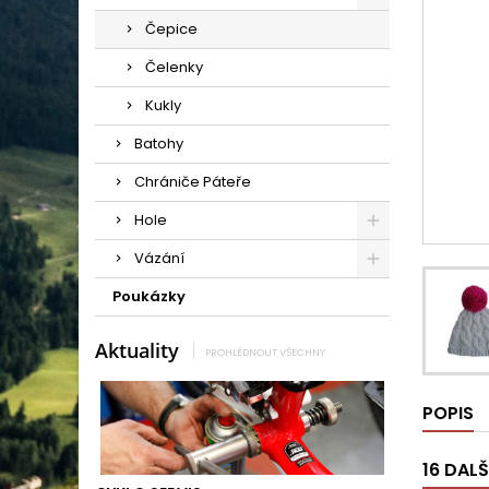
Čepice
Čelenky
Kukly
Batohy
Chrániče Páteře
Hole
Vázání
Poukázky
Aktuality
PROHLÉDNOUT VŠECHNY
POPIS
16 DAL