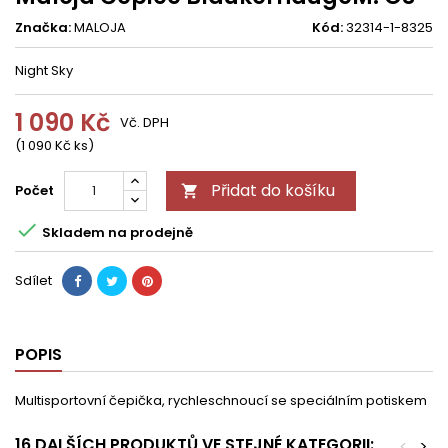
Značka:
MALOJA
Kód:
32314-1-8325
Night Sky
1 090 Kč
Vč. DPH
(1 090 Kč ks)
Přidat do košíku
Počet


Skladem na prodejně
Sdílet
POPIS
Multisportovní čepička, rychleschnoucí se speciálním potiskem
16 DALŠÍCH PRODUKTŮ VE STEJNÉ KATEGORII:
<
>