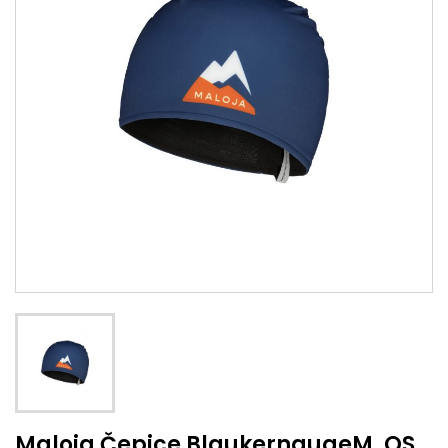
Maloja Čepice BlaukernaugeM. OS