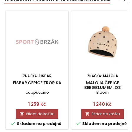
ZNAČKA:
EISBAR
ZNAČKA:
MALOJA
EISBAR ČEPICE TROP SA
MALOJA ČEPICE
BERGBLUMEM. OS
cappuccino
Bloom
Cena
Cena
1 259 Kč
1 240 Kč
Přidat do košíku
Přidat do košíku




Skladem na prodejně
Skladem na prodejně