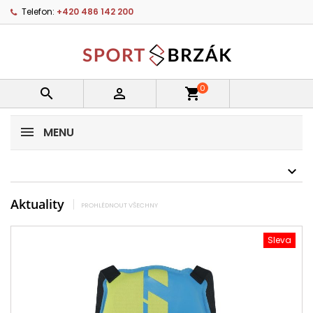
Telefon:
+420 486 142 200
0


shopping_cart
MENU
Aktuality
PROHLÉDNOUT VŠECHNY
Sleva