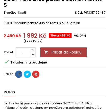
S
Značka:
Scott
Kód:
7613317166487
SCOTT chránič páteře Junior Actifit S blue-green
1 992 Kč
2 490 Kč
Sleva 498 Kč
Vč. DPH
(1 992 Kč ks)
Přidat do košíku
Počet


Skladem na prodejně
Sdílet
POPIS
Jednoduchý juniorský chránič páteře SCOTT Soft Actifit v
nízkoprofilovém designu byl navržen pro celodenní pohodlí, v