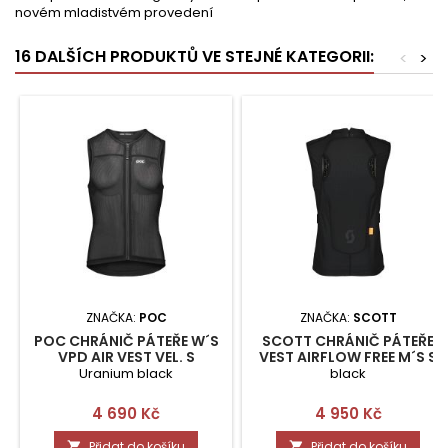
novém mladistvém provedení
16 DALŠÍCH PRODUKTŮ VE STEJNÉ KATEGORII:
<
>
ZNAČKA:
POC
ZNAČKA:
SCOTT
POC CHRÁNIČ PÁTEŘE W´S
SCOTT CHRÁNIČ PÁTEŘE
VPD AIR VEST VEL. S
VEST AIRFLOW FREE M´S S
Uranium black
black
Cena
Cena
4 690 Kč
4 950 Kč
Přidat do košíku
Přidat do košíku

