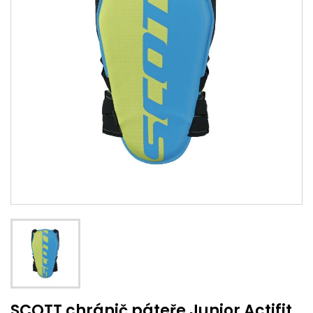
SCOTT chránič páteře Junior Actifit