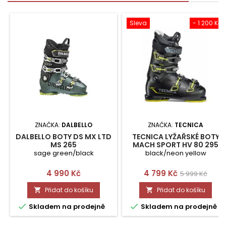
Sleva
- 1 200 Kč
ZNAČKA:
DALBELLO
ZNAČKA:
TECNICA
DALBELLO BOTY DS MX LTD
TECNICA LYŽAŘSKÉ BOTY
MS 265
MACH SPORT HV 80 295
sage green/black
black/neon yellow
Cena
Cena
Běžná
4 990 Kč
4 799 Kč
5 999 Kč
cena
Přidat do košíku
Přidat do košíku




Skladem na prodejně
Skladem na prodejně