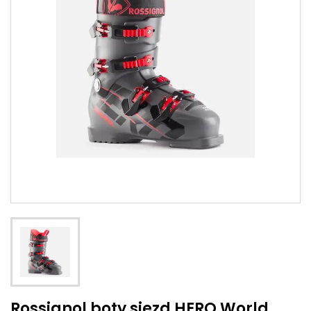
Rossignol boty sjezd HERO World