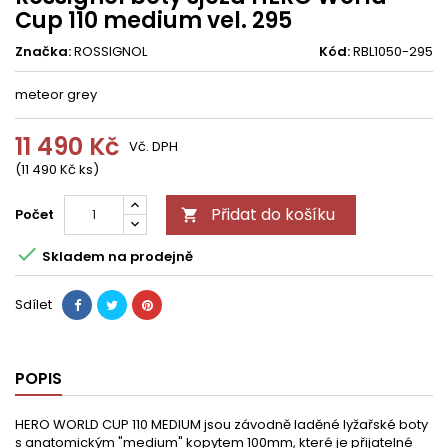
Cup 110 medium vel. 295
Značka:
ROSSIGNOL
Kód:
RBL1050-295
meteor grey
11 490 Kč
Vč. DPH
(11 490 Kč ks)
Přidat do košíku
Počet


Skladem na prodejně
Sdílet
POPIS
HERO WORLD CUP 110 MEDIUM jsou závodně laděné lyžařské boty
s anatomickým "medium" kopytem 100mm, které je přijatelné