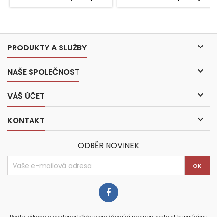

PRODUKTY A SLUŽBY

NAŠE SPOLEČNOST

VÁŠ ÚČET

KONTAKT
ODBĚR NOVINEK
Podle zákona o evidenci tržeb je prodávající povinen vystavit kupujícímu