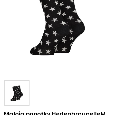
Maloja ponožky HedenbraunelleM