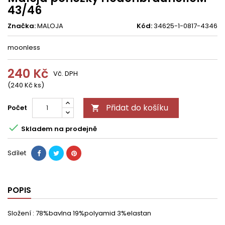
43/46
Značka:
MALOJA
Kód:
34625-1-0817-4346
moonless
240 Kč
Vč. DPH
(240 Kč ks)
Přidat do košíku
Počet


Skladem na prodejně
Sdílet
POPIS
Složení : 78%bavlna 19%polyamid 3%elastan