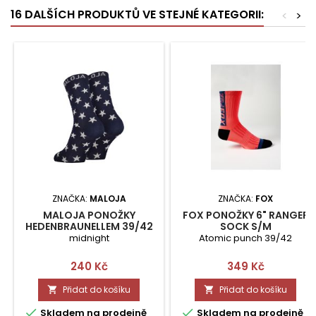
16 DALŠÍCH PRODUKTŮ VE STEJNÉ KATEGORII:
<
>
ZNAČKA:
MALOJA
ZNAČKA:
FOX
MALOJA PONOŽKY
FOX PONOŽKY 6" RANGER
HEDENBRAUNELLEM 39/42
SOCK S/M
midnight
Atomic punch 39/42
Cena
Cena
240 Kč
349 Kč
Přidat do košíku
Přidat do košíku




Skladem na prodejně
Skladem na prodejně