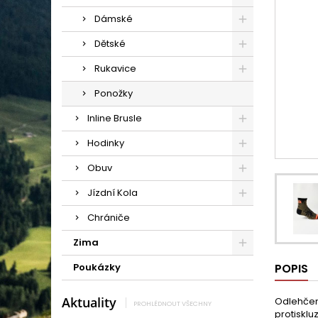
Dámské
Dětské
Rukavice
Ponožky
Inline Brusle
Hodinky
Obuv
Jízdní Kola
Chrániče
Zima
Poukázky
POPIS
Aktuality
Odlehčen
PROHLÉDNOUT VŠECHNY
protisklu