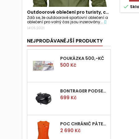

Skl
Outdoorové oblečení pro turisty, cyklisty a...
Zdá se, že outdoorové sportovní oblečení a
oblečení pro volný čas jsou inzerovány...
14.05.2021
NEJPRODÁVANĚJŠÍ PRODUKTY
POUKÁZKA 500,-KČ
Cena
500 Kč
BONTRAGER PODSEDLOVÁ BRAŠNIČKA PRO QUICK S
Cena
699 Kč
POC CHRÁNIČ PÁTEŘE POCITO VPD AIR VEST VEL.M
Cena
2 690 Kč