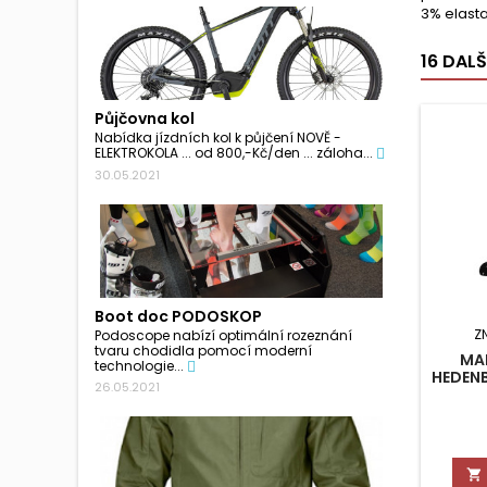
3% elasta
16 DAL
Půjčovna kol
Nabídka jízdních kol k půjčení NOVĚ -
ELEKTROKOLA ... od 800,-Kč/den ... záloha...
30.05.2021
Boot doc PODOSKOP
Z
Podoscope nabízí optimální rozeznání
tvaru chodidla pomocí moderní
MA
technologie...
HEDEN
26.05.2021
