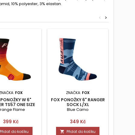
amid, 10% polyester, 3% elastan.
<
>
ZNAČKA:
FOX
ZNAČKA:
FOX
ZN
 PONOŽKY W 6"
FOX PONOŽKY 6" RANGER
SENSO
R TS57 ONE SIZE
SOCK L/XL
range Flame
Blue Camo
č
Cena
Cena
399 Kč
349 Kč
Přidat do košíku
Přidat do košíku

