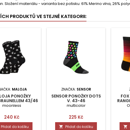
n. Složení materiálu - varianta bez potisku: 61% Merino vlna, 26% poly
ŠÍCH PRODUKTŮ VE STEJNÉ KATEGORII:
NAČKA:
MALOJA
ZNAČKA:
SENSOR
LOJA PONOŽKY
SENSOR PONOŽKY DOTS
FOX
BRAUNELLEM 43/46
V. 43-46
RANGE
moonless
multicolor
O
Cena
Cena
240 Kč
225 Kč
Přidat do košíku
Přidat do košíku

