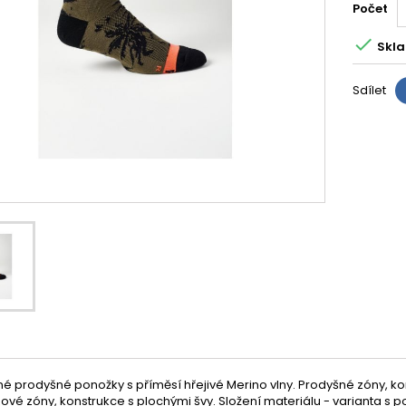
Počet

Skla
Sdílet
é prodyšné ponožky s příměsí hřejivé Merino vlny. Prodyšné zóny, k
zové zóny, konstrukce s plochými švy. Složení materiálu - varianta s 