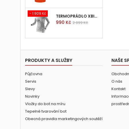
- 1 909 Kč
TERMOPRÁDLO XBIONIC RADIACTOR WOMAN SHIRT LONGS L/XL
Cena
Běžná
990 Kč
2 899 Kč
cena
PRODUKTY A SLUŽBY
NAŠE S
Půjčovna
Obchodn
Servis
O nás
Slevy
Kontakt
Novinky
Informac
Vložky do bot na míru
prostřed
Tepelné tvarování bot
Obecná pravidla marketingových soutěží