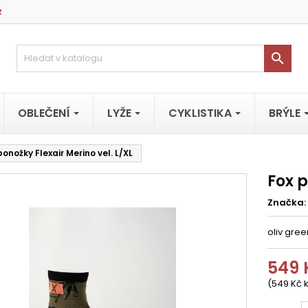
z

OBLEČENÍ
LYŽE
CYKLISTIKA
BRÝLE
ponožky Flexair Merino vel. L/XL
Fox p
Značka:
oliv gree
549 
(549 Kč 