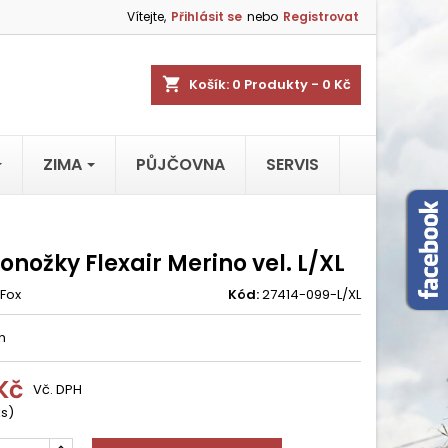
Vítejte,
Přihlásit se
nebo
Registrovat
shopping_cart
Košík:
0
Produkty - 0 Kč
ZIMA
PŮJČOVNA
SERVIS
onožky Flexair Merino vel. L/XL
Fox
Kód:
27414-099-L/XL
n
Kč
Vč. DPH
ks)