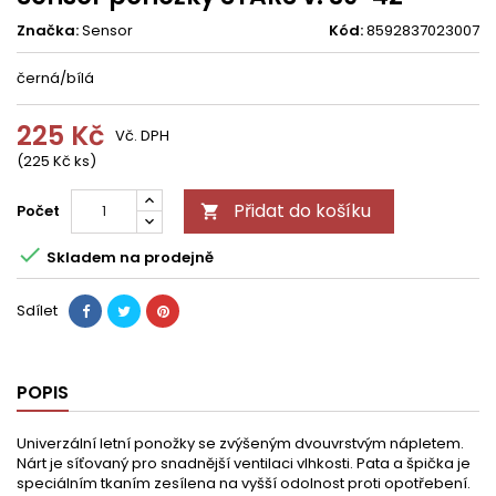
Značka:
Sensor
Kód:
8592837023007
černá/bílá
225 Kč
Vč. DPH
(225 Kč ks)
Přidat do košíku
Počet


Skladem na prodejně
Sdílet
POPIS
Univerzální letní ponožky se zvýšeným dvouvrstvým nápletem.
Nárt je síťovaný pro snadnější ventilaci vlhkosti. Pata a špička je
speciálním tkaním zesílena na vyšší odolnost proti opotřebení.