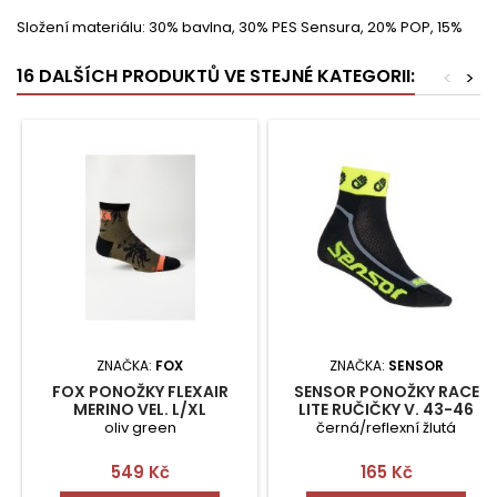
Složení materiálu: 30% bavlna, 30% PES Sensura, 20% POP, 15%
16 DALŠÍCH PRODUKTŮ VE STEJNÉ KATEGORII:
<
>
ZNAČKA:
FOX
ZNAČKA:
SENSOR
FOX PONOŽKY FLEXAIR
SENSOR PONOŽKY RACE
MERINO VEL. L/XL
LITE RUČIČKY V. 43-46
oliv green
černá/reflexní žlutá
Cena
Cena
549 Kč
165 Kč