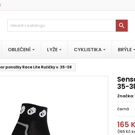
z

OBLEČENÍ
LYŽE
CYKLISTIKA
BRÝLE
or ponožky Race Lite Ručičky v. 35-38
Senso
35-3
Značka:
černá
165 
(165 Kč k