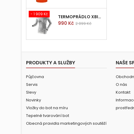
- 1 909 Kč
TERMOPRÁDLO XBIONIC RADIACTOR WOMAN SHIRT LONGS L/XL
Cena
Běžná
990 Kč
2 899 Kč
cena
PRODUKTY A SLUŽBY
NAŠE S
Půjčovna
Obchodn
Servis
O nás
Slevy
Kontakt
Novinky
Informac
Vložky do bot na míru
prostřed
Tepelné tvarování bot
Obecná pravidla marketingových soutěží