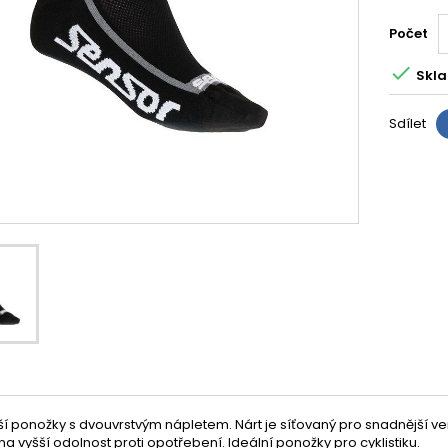
Počet

Skla
Sdílet
ší ponožky s dvouvrstvým nápletem. Nárt je síťovaný pro snadnější vent
na vyšší odolnost proti opotřebení. Ideální ponožky pro cyklistiku.