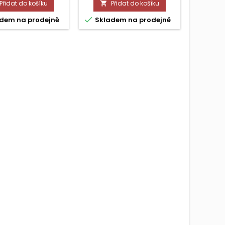
Přidat do košíku
Přidat do košíku




dem na prodejně
Skladem na prodejně
Skla