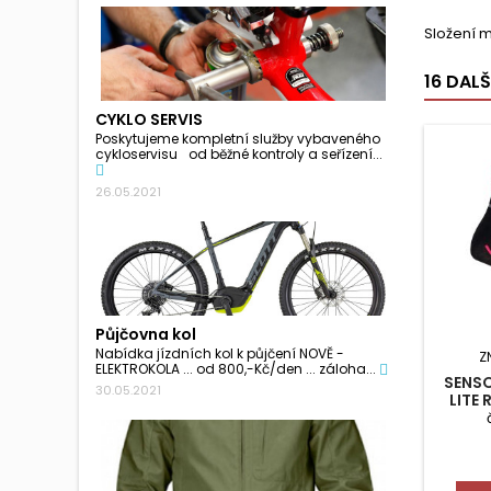
Složení m
16 DAL
CYKLO SERVIS
Poskytujeme kompletní služby vybaveného
cykloservisu od běžné kontroly a seřízení...
26.05.2021
Půjčovna kol
Nabídka jízdních kol k půjčení NOVĚ -
Z
ELEKTROKOLA ... od 800,-Kč/den ... záloha...
SENS
30.05.2021
LITE 