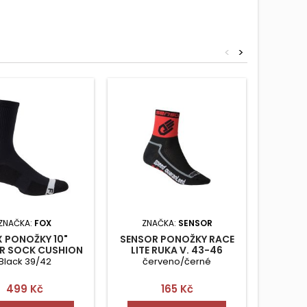
<
>
ZNAČKA:
FOX
ZNAČKA:
SENSOR
ZN
 PONOŽKY 10"
SENSOR PONOŽKY RACE
SENSO
R SOCK CUSHION
LITE RUKA V. 43-46
S/M
Black 39/42
červeno/černé
č
Cena
Cena
499 Kč
165 Kč