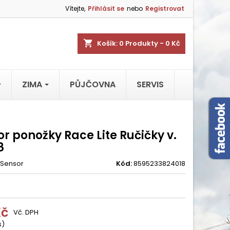
Vítejte,
Přihlásit se
nebo
Registrovat
shopping_cart
Košík:
0
Produkty - 0 Kč
ZIMA
PŮJČOVNA
SERVIS
r ponožky Race Lite Ručičky v.
8
Sensor
Kód:
8595233824018
Kč
Vč. DPH
s)