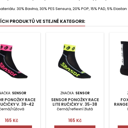
ateriálu: 30% Bavlna, 30% PES Sensura, 20% POP, 15% PAD, 5% Elastan
ŠÍCH PRODUKTŮ VE STEJNÉ KATEGORII:
NAČKA:
SENSOR
ZNAČKA:
SENSOR
OR PONOŽKY RACE
SENSOR PONOŽKY RACE
FOX
RUČIČKY V. 39-42
LITE RUČIČKY V. 35-38
RANGE
černá/růžová
černá/reflexní žlutá
Cena
Cena
165 Kč
165 Kč