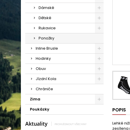
Dámské
Dětské
Rukavice
Ponožky
Inline Brusle
Hodinky
Obuv
Jízdní Kola
Chrániče
Zima
Poukázky
POPIS
Aktuality
Lehké niž
PROHLÉDNOUT VŠECHNY
zesílena 