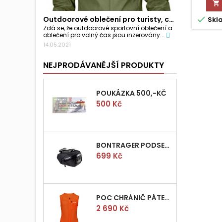


Outdoorové oblečení pro turisty, cyklisty a...
Skl
Zdá se, že outdoorové sportovní oblečení a
oblečení pro volný čas jsou inzerovány...
14.05.2021
NEJPRODÁVANĚJŠÍ PRODUKTY
POUKÁZKA 500,-KČ
Cena
500 Kč
BONTRAGER PODSEDLOVÁ BRAŠNIČKA PRO QUICK S
Cena
699 Kč
POC CHRÁNIČ PÁTEŘE POCITO VPD AIR VEST VEL.M
Cena
2 690 Kč