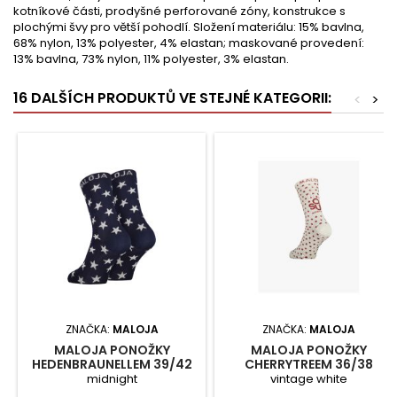
kotníkové části, prodyšné perforované zóny, konstrukce s
plochými švy pro větší pohodlí. Složení materiálu: 15% bavlna,
68% nylon, 13% polyester, 4% elastan; maskované provedení:
13% bavlna, 73% nylon, 11% polyester, 3% elastan.
16 DALŠÍCH PRODUKTŮ VE STEJNÉ KATEGORII:
<
>
ZNAČKA:
MALOJA
ZNAČKA:
MALOJA
MALOJA PONOŽKY
MALOJA PONOŽKY
HEDENBRAUNELLEM 39/42
CHERRYTREEM 36/38
midnight
vintage white