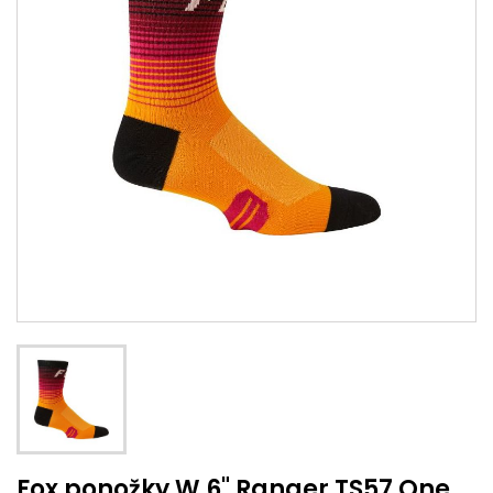
Fox ponožky W 6" Ranger TS57 One