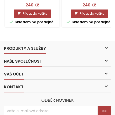
Cena
Cena
240 Kč
240 Kč
Přidat do košíku
Přidat do košíku




Skladem na prodejně
Skladem na prodejně

PRODUKTY A SLUŽBY

NAŠE SPOLEČNOST

VÁŠ ÚČET

KONTAKT
ODBĚR NOVINEK