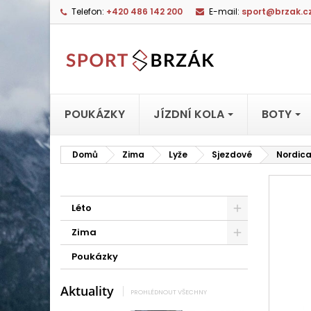
Telefon:
+420 486 142 200
E-mail:
sport@brzak.c
POUKÁZKY
JÍZDNÍ KOLA
BOTY
Domů
Zima
Lyže
Sjezdové
Nordica
Léto
Zima
Poukázky
Aktuality
PROHLÉDNOUT VŠECHNY