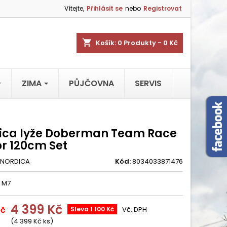
Vítejte,
Přihlásit se
nebo
Registrovat
shopping_cart
Košík:
0
Produkty - 0 Kč
ZIMA
PŮJČOVNA
SERVIS
ica lyže Doberman Team Race
or 120cm Set
NORDICA
Kód:
8034033871476
k M7
4 399 Kč
Kč
Sleva 1 100 Kč
Vč. DPH
(4 399 Kč ks)