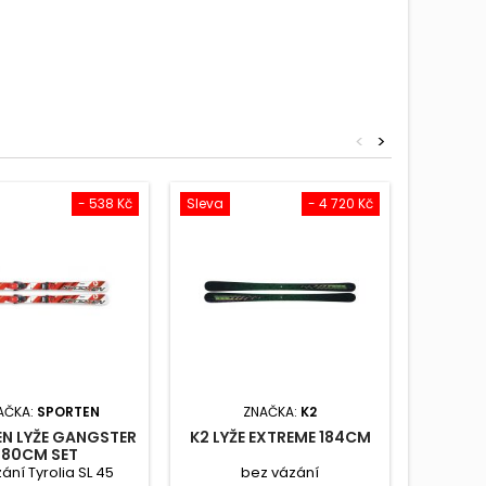
<
>
- 538 Kč
Sleva
- 4 720 Kč
Sleva
AČKA:
SPORTEN
ZNAČKA:
K2
ZNA
N LYŽE GANGSTER
K2 LYŽE EXTREME 184CM
SPORTE
80CM SET
W
ání Tyrolia SL 45
bez vázání
+ váz