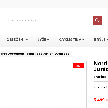
z

OBLEČENÍ
LYŽE
CYKLISTIKA
BRÝLE
 lyže Doberman Team Race Junior 120cm Set
Nord
Sleva
Juni
Značka:
+ Fastra
5 499 