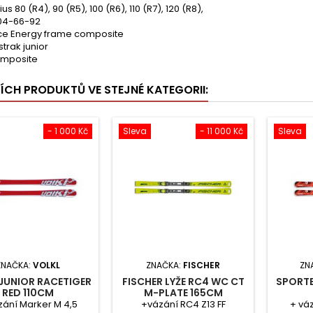
us 80 (R4), 90 (R5), 100 (R6), 110 (R7), 120 (R8),
104-66-92
ce Energy frame composite
trak junior
omposite
ŠÍCH PRODUKTŮ VE STEJNÉ KATEGORII:
- 1 000 Kč
Sleva
- 11 000 Kč
Sleva
ZNAČKA:
VOLKL
ZNAČKA:
FISCHER
ZN
JUNIOR RACETIGER
FISCHER LYŽE RC4 WC CT
SPORTE
RED 110CM
M-PLATE 165CM
zání Marker M 4,5
+vázání RC4 Z13 FF
+ váz