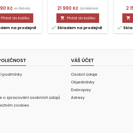
na
Běžná
Cena
Běžná
Ce
790 Kč
21 990 Kč
2 1
4 790 Kč
32 990 Kč
cena
cena
Přidat do košíku
Přidat do košíku




adem na prodejně
Skladem na prodejně
Skla
POLEČNOST
VÁŠ ÚČET
í podmínky
Osobní údaje
Objednávky
Dobropisy
e o zpracování osobních údajů
Adresy
nictvím cookies