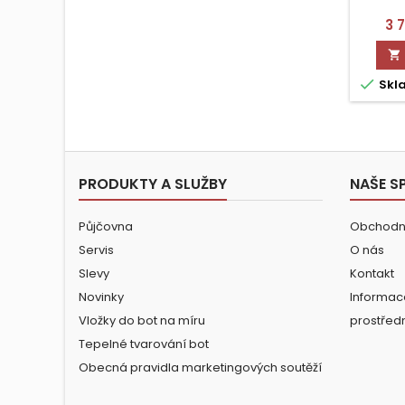
Ce
3 


Skl
PRODUKTY A SLUŽBY
NAŠE S
Půjčovna
Obchodn
Servis
O nás
Slevy
Kontakt
Novinky
Informac
Vložky do bot na míru
prostřed
Tepelné tvarování bot
Obecná pravidla marketingových soutěží