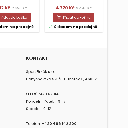
na
Běžná
Cena
Běžná
Ce
52 Kč
4 720 Kč
6 3
2 690 Kč
9 440 Kč
cena
cena
Přidat do košíku
Přidat do košíku




dem na prodejně
Skladem na prodejně
Skla
KONTAKT
Sport Brzák s.r.o.
Hanychovská 575/33, Liberec 3, 46007
OTEVÍRACÍ DOBA:
Pondělí - Pátek - 9-17
Sobota - 9-12
Telefon:
+420 486 142 200