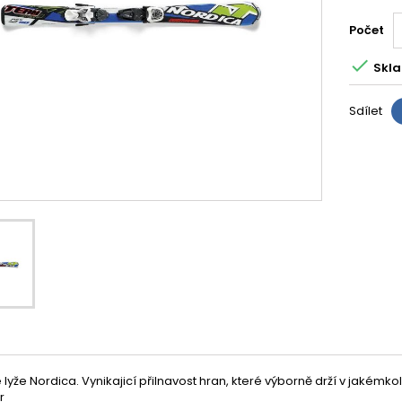
Počet

Skla
Sdílet
 lyže Nordica. Vynikajicí přilnavost hran, které výborně drží v jakémkoli
r