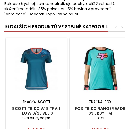
Release (rychleji schne, neutralizuje pachy, delší životnost),
složení materiálu: 85% polyester, 15% bavlna v provedení
"drirelease". Decentní logo Fox na hrudi.
16 DALŠÍCH PRODUKTŮ VE STEJNÉ KATEGORII:
<
>
ZNAČKA:
SCOTT
ZNAČKA:
FOX
SCOTT TRIKO W´S TRAIL
FOX TRIKO RANGER W DR
FLOW S/SL VEL.S
SS JRSY - M
Cel.blue/ca.pk
Teal