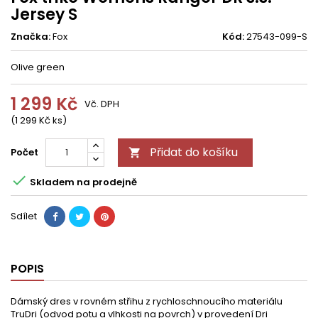
Jersey S
Značka:
Fox
Kód:
27543-099-S
Olive green
1 299 Kč
Vč. DPH
(1 299 Kč ks)
Přidat do košíku
Počet


Skladem na prodejně
Sdílet
POPIS
Dámský dres v rovném střihu z rychloschnoucího materiálu
TruDri (odvod potu a vlhkosti na povrch) v provedení Dri