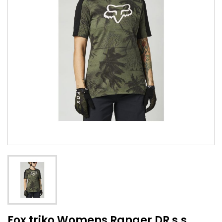
Fox triko Womens Ranger DR s.s.