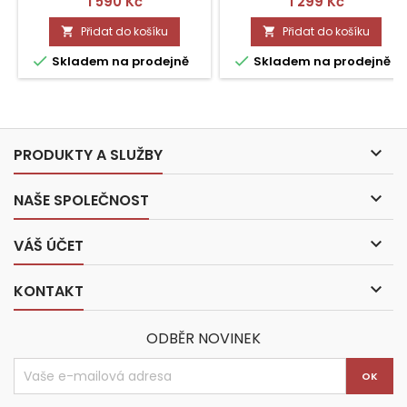
Cena
Cena
1 590 Kč
1 299 Kč
Přidat do košíku
Přidat do košíku




Skladem na prodejně
Skladem na prodejně

PRODUKTY A SLUŽBY

NAŠE SPOLEČNOST

VÁŠ ÚČET

KONTAKT
ODBĚR NOVINEK