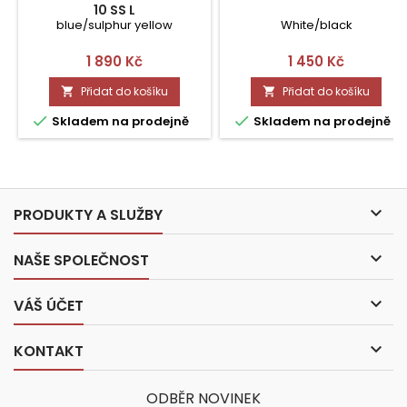
10 SS L
blue/sulphur yellow
White/black
Cena
Cena
1 890 Kč
1 450 Kč
Přidat do košíku
Přidat do košíku




Skladem na prodejně
Skladem na prodejně

PRODUKTY A SLUŽBY

NAŠE SPOLEČNOST

VÁŠ ÚČET

KONTAKT
ODBĚR NOVINEK