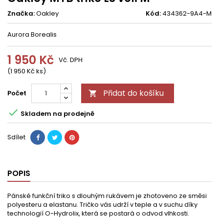
Značka:
Oakley
Kód:
434362-9A4-M
Aurora Borealis
1 950 Kč
Vč. DPH
(1 950 Kč ks)
Přidat do košíku
Počet


Skladem na prodejně
Sdílet
POPIS
Pánské funkční triko s dlouhým rukávem je zhotoveno ze směsi
polyesteru a elastanu. Tričko vás udrží v teple a v suchu díky
technologií O-Hydrolix, která se postará o odvod vlhkosti.