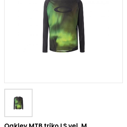
Oakley MTB triko LS vel. M