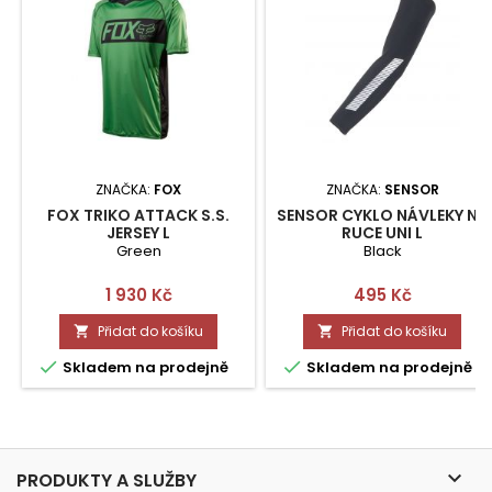
ZNAČKA:
FOX
ZNAČKA:
SENSOR
FOX TRIKO ATTACK S.S.
SENSOR CYKLO NÁVLEKY NA
JERSEY L
RUCE UNI L
Green
Black
Cena
Cena
1 930 Kč
495 Kč
Přidat do košíku
Přidat do košíku




Skladem na prodejně
Skladem na prodejně

PRODUKTY A SLUŽBY