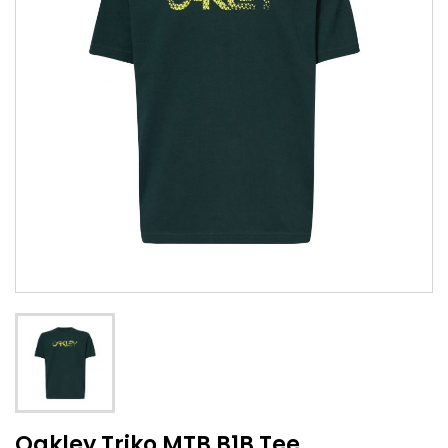
Oakley Triko MTB B1B Tee