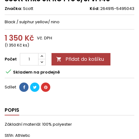
Značka:
Scott
Kód:
264915-5495043
Black / sulphur yellow/ nino
1 350 Kč
Vč. DPH
(1 350 Kč ks)
Přidat do košíku
Počet


Skladem na prodejně
Sdílet
POPIS
Základní materiál: 100% polyester
Střih: Athletic