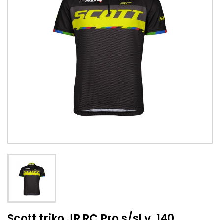
Scott triko JR RC Pro s/sl v. 140