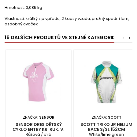
Hmotnost: 0,085 kg
Vlastnosti: krátký zip vpředu, 2 kapsy vzadu, pružný spodní lem,
ozdobný cvoček
16 DALŠÍCH PRODUKTŮ VE STEJNÉ KATEGORII:
<
>
ZNAČKA:
SENSOR
ZNAČKA:
SCOTT
SENSOR DRES DĚTSKÝ
SCOTT TRIKO JR HELIUM
CYKLO ENTRY KR. RUK. V.
RACE S/SL 152CM
140
Růžová / bílá
White/lime green