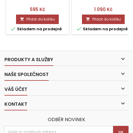
Cena
Cena
595 Kč
1 090 Kč
Přidat do košíku
Přidat do košíku




Skladem na prodejně
Skladem na prodejně

PRODUKTY A SLUŽBY

NAŠE SPOLEČNOST

VÁŠ ÚČET

KONTAKT
ODBĚR NOVINEK