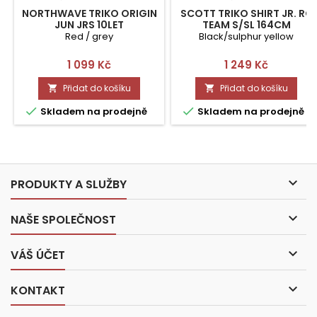
NORTHWAVE TRIKO ORIGIN
SCOTT TRIKO SHIRT JR. RC
JUN JRS 10LET
TEAM S/SL 164CM
Red / grey
Black/sulphur yellow
Cena
Cena
1 099 Kč
1 249 Kč
Přidat do košíku
Přidat do košíku




Skladem na prodejně
Skladem na prodejně

PRODUKTY A SLUŽBY

NAŠE SPOLEČNOST

VÁŠ ÚČET

KONTAKT