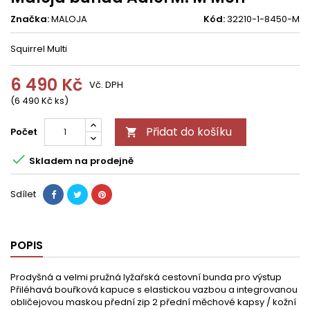
Značka:
MALOJA
Kód:
32210-1-8450-M
Squirrel Multi
6 490 Kč
Vč. DPH
(6 490 Kč ks)
Přidat do košíku
Počet


Skladem na prodejně
Sdílet
POPIS
Prodyšná a velmi pružná lyžařská cestovní bunda pro výstup
Přiléhavá bouřková kapuce s elastickou vazbou a integrovanou
obličejovou maskou přední zip 2 přední měchové kapsy / kožní