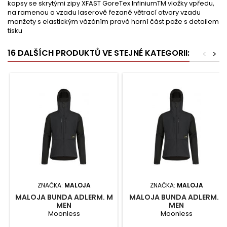
kapsy se skrytými zipy XFAST GoreTex InfiniumTM vložky vpředu,
na ramenou a vzadu laserově řezané větrací otvory vzadu
manžety s elastickým vázáním pravá horní část paže s detailem
tisku
16 DALŠÍCH PRODUKTŮ VE STEJNÉ KATEGORII:
<
>
ZNAČKA:
MALOJA
ZNAČKA:
MALOJA
MALOJA BUNDA ADLERM. M
MALOJA BUNDA ADLERM. L
MEN
MEN
Moonless
Moonless