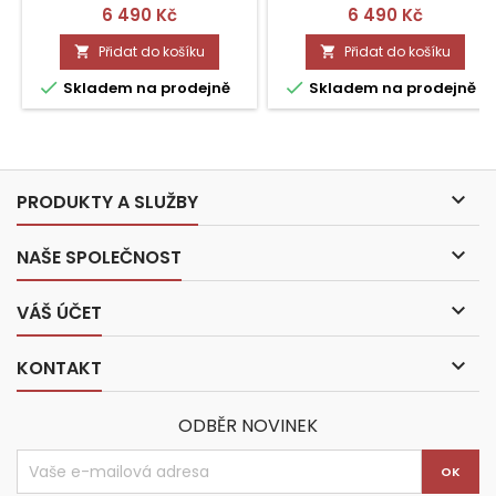
Cena
Cena
6 490 Kč
6 490 Kč
Přidat do košíku
Přidat do košíku




Skladem na prodejně
Skladem na prodejně

PRODUKTY A SLUŽBY

NAŠE SPOLEČNOST

VÁŠ ÚČET

KONTAKT
ODBĚR NOVINEK