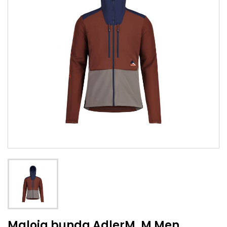
Maloja bunda AdlerM. M Men