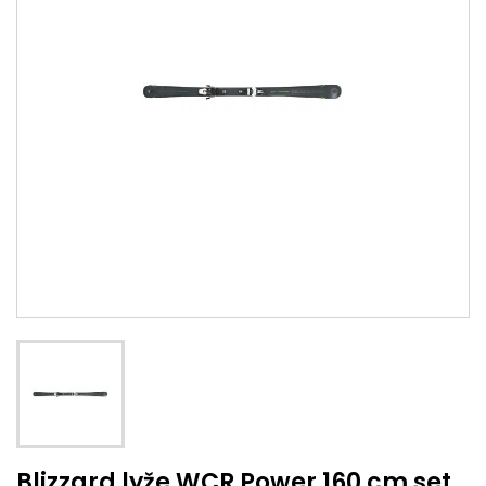
Blizzard lyže WCR Power 160 cm set