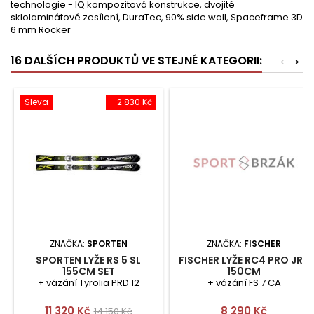
technologie - IQ kompozitová konstrukce, dvojité
sklolaminátové zesílení, DuraTec, 90% side wall, Spaceframe 3D
6 mm Rocker
16 DALŠÍCH PRODUKTŮ VE STEJNÉ KATEGORII:
<
>
Sleva
- 2 830 Kč
ZNAČKA:
SPORTEN
ZNAČKA:
FISCHER
SPORTEN LYŽE RS 5 SL
FISCHER LYŽE RC4 PRO JRS
155CM SET
150CM
+ vázání Tyrolia PRD 12
+ vázání FS 7 CA
Cena
Běžná
Cena
11 320 Kč
8 290 Kč
14 150 Kč