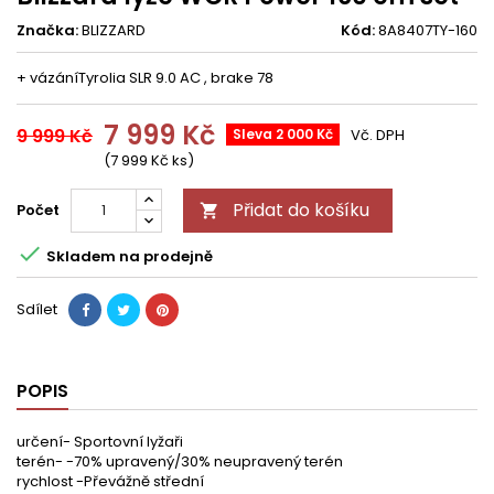
Značka:
BLIZZARD
Kód:
8A8407TY-160
+ vázáníTyrolia SLR 9.0 AC , brake 78
7 999 Kč
9 999 Kč
Sleva 2 000 Kč
Vč. DPH
(7 999 Kč ks)
Přidat do košíku
Počet


Skladem na prodejně
Sdílet
POPIS
určení- Sportovní lyžaři
terén- -70% upravený/30% neupravený terén
rychlost -Převážně střední